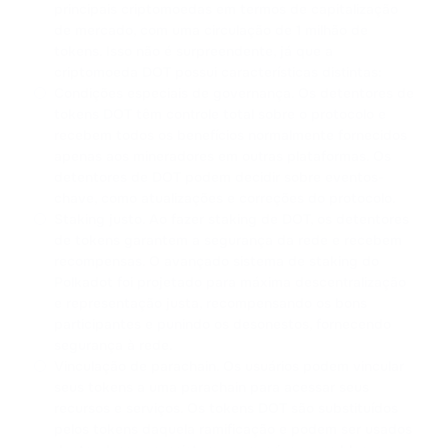
CARDANO
principais criptomoedas em termos de capitalização
de mercado, com uma circulação de 1 milhão de
tokens. Isso não é surpreendente, já que a
SHIB
criptomoeda DOT possui características distintas:
SHIBA INU
Condições especiais de governança. Os detentores de
tokens DOT têm controle total sobre o protocolo e
HFT
recebem todos os benefícios normalmente fornecidos
HASHFLOW
apenas aos mineradores em outras plataformas. Os
detentores de DOT podem decidir sobre eventos-
DYDX
chave, como atualizações e correções do protocolo.
Staking justo. Ao fazer staking de DOT, os detentores
DYDX
de tokens garantem a segurança da rede e recebem
recompensas. O avançado sistema de staking do
LINK
Polkadot foi projetado para máxima descentralização
CHAINLINK
e representação justa, recompensando os bons
participantes e punindo os desonestos, fornecendo
AAVE
segurança à rede.
AAVE
Vinculação de parachain. Os usuários podem vincular
seus tokens a uma parachain para acessar seus
recursos e serviços. Os tokens DOT são substituídos
CRV
pelos tokens daquela ramificação e podem ser usados
CURVE DAO TOKEN