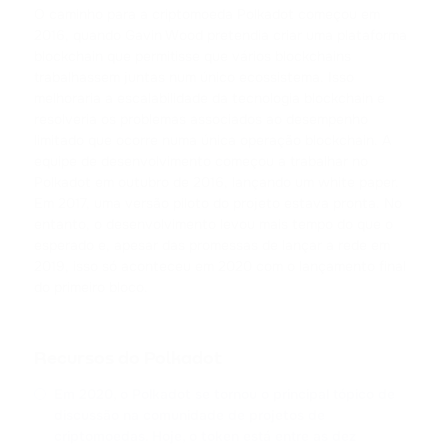
TRX
O caminho para a criptomoeda Polkadot começou em
TRON
2016, quando Gavin Wood pretendia criar uma plataforma
blockchain que permitisse que vários blockchains
trabalhassem juntas num único ecossistema. Isso
USDC
melhoraria a escalabilidade da tecnologia blockchain e
USD COIN
resolveria os problemas associados ao desempenho
limitado que ocorre numa única operação blockchain. A
XRP
equipe de desenvolvimento começou a trabalhar no
RIPPLE
Polkadot em outubro de 2016, lançando um white paper.
Em 2017, uma versão piloto do projeto estava pronta. No
USDD
entanto, o desenvolvimento levou mais tempo do que o
USDD
esperado e, apesar das promessas de lançar a rede em
2019, isso só aconteceu em 2020 com o lançamento final
do primeiro bloco.
NOT
NOTCOIN
Recursos do Polkadot
EOS
EOS
Em 2020, o Polkadot se tornou o principal tópico de
discussão na comunidade de projetos de
ADA
criptomoedas. Hoje, o token está entre as dez