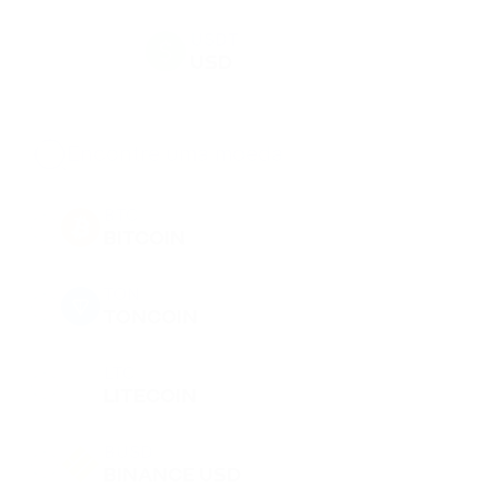
USDT
USD
BTC
BITCOIN
TON
TONCOIN
LTC
LITECOIN
BUSD
BINANCE USD