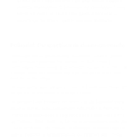
dentro desse ecossistema para criar novos blocos e
verificar transações. O processo de vinculação é uma
ACH
forma de Proof-of-Stake. Isso ajuda a melhorar a
ALCHEMY
segurança da rede e manter sua operabilidade.
FLOKI
FLOKI
Polkadot: Perspectivas de desenvolvimento
MATIC
O Polkadot está se desenvolvendo ativamente e atraindo grandes
POLYGON
investimentos e parceiros. Por exemplo, em 2021, a Parity
Technologies, desenvolvedora do Polkadot, assinou um acordo com
o Banco Central das Bahamas para criar uma moeda digital com
DAI
base na sua tecnologia.
DAI
Os especialistas esperam que o número de tokens aumente em 10%
ao ano, e essa porcentagem só tende a crescer.
NEAR
As perspectivas também incluem o uso do Polkadot para
NEAR PROTOCOL
escalar outras redes blockchain, incluindo o Ethereum, e
melhorar a velocidade e segurança das transações entre
ATOM
as cadeias. Além disso, no futuro, o ecossistema pode ser
COSMOS
usado para criar aplicativos de finanças descentralizadas
(DeFi), expandir a funcionalidade da Internet das Coisas