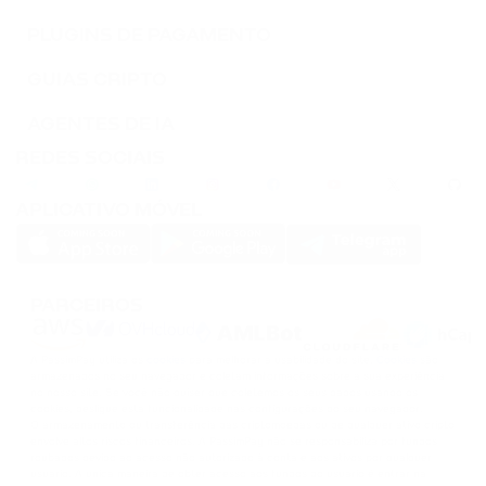
SOLANA
PLUGINS DE PAGAMENTO
DOGS
GUIAS CRIPTO
DOGS
AGENTES DE IA
REDES SOCIAIS
APLICATIVO MÓVEL
PARCEIROS
A PassimPay utiliza os
cookies
para melhorar a usabilidade do site.
Cookies
são
armazenados no seu navegador e coletam informações sobre a sua experiência
no nosso site. Se você não quiser que coletemos os seus dados usando os
cookies, desligue esta funcionalidade nas configurações do seu navegador.
O armazenamento ou transferência das criptomoedas ou de qualquer ativo cripto
envolve altos riscos financeiros. A PassimPay não se responsabiliza por fundos
roubados devido ao acesso não autorizado à conta e aos ativos por qualquer
usuário. A única maneira de obter acesso aos fundos do usuário é entrar na