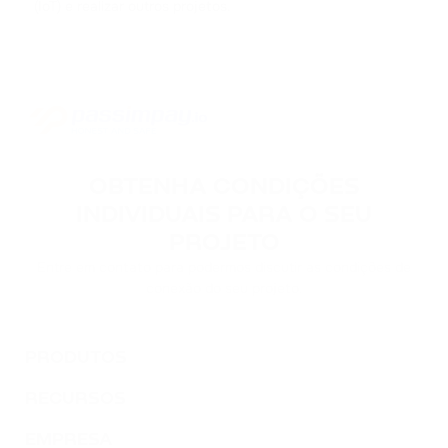
(IoT) e realizar outros projetos.
TWT
TRUST WALLET
DOT
POLKADOT
AVAX
AVALANCHE
OBTENHA CONDIÇÕES
INDIVIDUAIS PARA O SEU
FLOW
PROJETO
FLOW
Entre em contato para podermos discutir as condições de
conexão do seu projeto.
KSM
KUSAMA
PRODUTOS
BONK
BONK
RECURSOS
SOL
EMPRESA