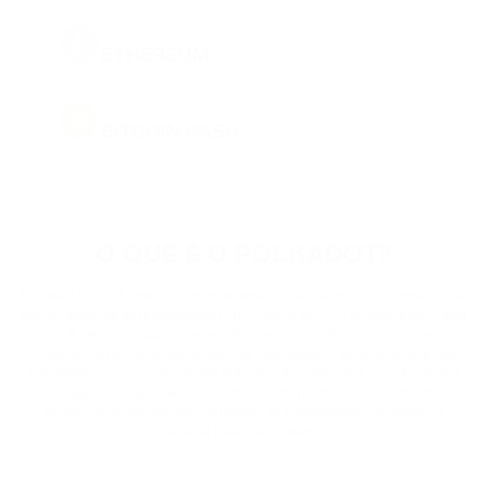
ETH
ETHEREUM
BCH
BITCOIN CASH
DOGE
DOGECOIN
O QUE É O POLKADOT?
BNB
BINANCE COIN
Polkadot (DOT) é uma criptomoeda descentralizada e ecossistema criado
por um grupo de desenvolvedores, incluindo o ex-CTO do Ethereum, Gavin
Wood. A ideia principal do projeto é fornecer uma forma mais eficiente e
PEPE
conveniente para que blockchains se comuniquem, permitindo que eles
PEPE
trabalhem juntos na plataforma Polkadot. A moeda DOT, introduzida em
2017, serve não apenas como a moeda interna do ecossistema, mas
também é negociada nas corretoras de criptomoedas, tornando-a
USDT
acessível para investimentos.
TETHER