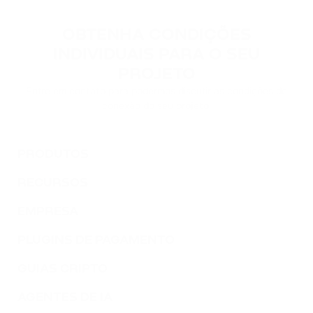
TWT
TRUST WALLET
OBTENHA CONDIÇÕES
INDIVIDUAIS PARA O SEU
DOT
PROJETO
POLKADOT
Entre em contato para podermos discutir as condições de
conexão do seu projeto.
AVAX
AVALANCHE
PRODUTOS
FLOW
FLOW
RECURSOS
KSM
EMPRESA
KUSAMA
PLUGINS DE PAGAMENTO
BONK
GUIAS CRIPTO
BONK
AGENTES DE IA
SOL