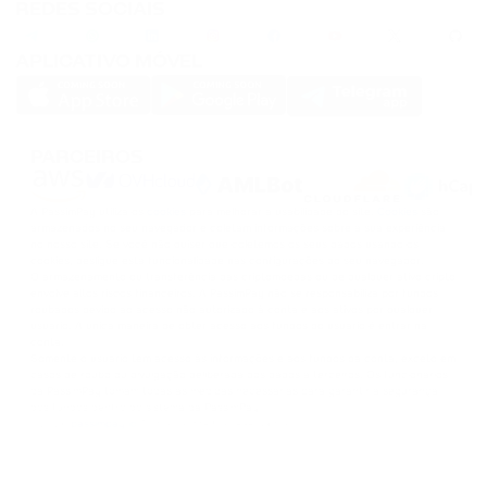
REDES SOCIAIS
SOLANA
APLICATIVO MÓVEL
DOGS
DOGS
PARCEIROS
A PassimPay utiliza os
cookies
para melhorar a usabilidade do site.
Cookies
são
armazenados no seu navegador e coletam informações sobre a sua experiência
no nosso site. Se você não quiser que coletemos os seus dados usando os
cookies, desligue esta funcionalidade nas configurações do seu navegador.
O armazenamento ou transferência das criptomoedas ou de qualquer ativo cripto
envolve altos riscos financeiros. A PassimPay não se responsabiliza por fundos
roubados devido ao acesso não autorizado à conta e aos ativos por qualquer
usuário. A única maneira de obter acesso aos fundos do usuário é entrar na
conta.
Somente o usuário tem acesso às informações e aos fundos da conta, exceto em
casos de roubo ou divulgação deliberada dos dados a terceiros. Os funcionários
da PassimPay tomam todas as medidas necessárias para garantir a segurança
dos fundos dentro do sistema da PassimPay.
©
2026
passimpay.io
Todos os direitos reservados.
O uso de qualquer material deste site só é possível com um link direto para a
fonte.
NILESPAY FINANCE INC.