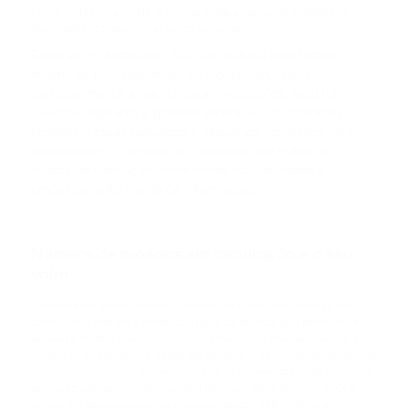
TRX
Proof-of-History (PoH). A Solana ajuda a tornar os modelos de
TRON
financiamento descentralizados acessíveis.
Entre as criptomoedas, SOL se destaca pelo tempo
USDC
mínimo de processamento do blockchain. Isso é
USD COIN
particularmente atraente para investidores, incluindo
usuários regulares e grandes empresas. Os criadores
prometem taxas reduzidas e pequenas comissões para
XRP
contrapartes. O projeto se concentra em reduzir os
RIPPLE
custos de transação, fornecendo escalabilidade e
processamento rápido de informações.
USDD
USDD
Número de moedas em circulação e o seu
NOT
valor
NOTCOIN
O token está disponível para compra. As flutuações na taxa de
câmbio não afetam a tendência geral da moeda, que permanece
EOS
estável e mostra crescimento confiante. Como muitas moedas, a
EOS
Solana ocasionalmente passa por quedas, mas rapidamente retorna
ao seu valor original. As corretoras de criptomoedas onde SOL pode
ser comprado ou vendido incluem Binance, Bibit, Dipcoin, OKX e
ADA
outras. Os desenvolvedores planejam lançar 489 milhões de