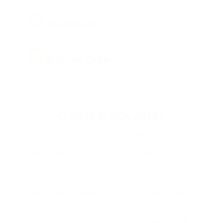
ETH
ETHEREUM
BCH
BITCOIN CASH
DOGE
DOGECOIN
O QUE É SOLANA?
BNB
BINANCE COIN
Solana é uma plataforma blockchain de código aberto projetada para
suportar finanças descentralizadas (DeFi). A ideia para a moeda foi
concebida pelo programador Anatoly Yakovenko em 2017, com o
PEPE
lançamento oficial da moeda começando na primavera de 2020.
PEPE
USDT
A Fundação Solana, sediada na Suíça, desempenha um papel de
TETHER
liderança no desenvolvimento do projeto. Uma das principais
tarefas dos desenvolvedores foi melhorar a escalabilidade
implementando um modelo de consenso aprimorado chamado