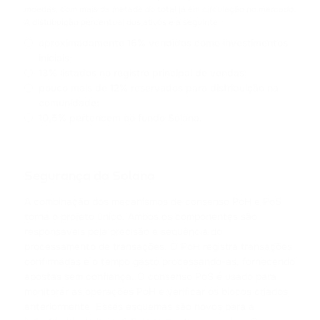
CARDANO
moedas, com mais da metade do total já em circulação no mercado.
A distribuição percentual dos ativos é a seguinte:
SHIB
aproximadamente 16% vendidos como investimentos
SHIBA INU
iniciais;
13% listados no registro principal de vendas;
pouco mais de 12% reservados para distribuição na
HFT
comunidade;
HASHFLOW
10,5% pertencem ao fundo Solana.
DYDX
DYDX
Segurança da Solana
LINK
A combinação dos mecanismos de consenso PoH e PoS
CHAINLINK
torna o projeto único. Ambos os componentes são
responsáveis pela precisão e sequência do
AAVE
processamento de transações. O PoH registra transações
AAVE
confirmadas e o tempo gasto processando-as, fornecendo
apostas sem confiança. O consenso PoS é usado para
monitorar as operações PoH e verificar os blocos criados
CRV
anteriormente. Esses esquemas são novos para a
CURVE DAO TOKEN