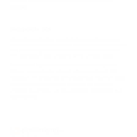
indústria blockchain. A Solana mostrou que eles são
eficazes.
ACH
ALCHEMY
Compra do SOL
FLOKI
FLOKI
Você pode encontrar SOL nas plataformas de criptomoedas mais
conhecidas. A Binance é conhecida por altos volumes de operações
com Solana. A segunda maior corretora no volume de tokens é a
MATIC
OKX. Você também pode comprá-lo na Bilaxy e Huobi Global.
POLYGON
Os analistas esperam que com a alta das cotações do
Bitcoin, o crescimento ativo de altcoins, incluindo SOL,
DAI
começará. Os problemas enfrentados pelo token em 2022
DAI
são coisa do passado. Hoje, a Solana tem todas as
chances de se tornar um dos contratos inteligentes mais
significativos.
NEAR
NEAR PROTOCOL
ATOM
COSMOS