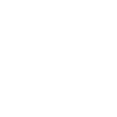
USDT
USD
BTC
BITCOIN
TON
TONCOIN
LTC
LITECOIN
BUSD
BINANCE USD