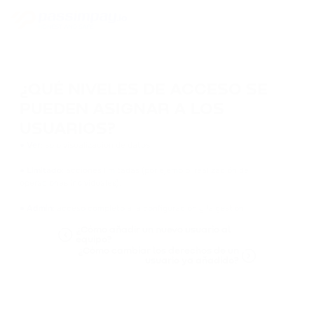
¿QUÉ NIVELES DE ACCESO SE
PUEDEN ASIGNAR A LOS
USUARIOS?
●
Ver
: solo visualización de datos.
●
Limitado
: acciones limitadas (por ejemplo, realización de
operaciones individuales).
●
Admin
: acceso completo a la configuración y la gestión.
¿Cómo añadir un nuevo usuario al
equipo?
¿Cómo cambiar los derechos de un
usuario ya añadido?