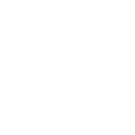
TES MONEDEROS Y
MÁTICA?
moneda).
educción automática?