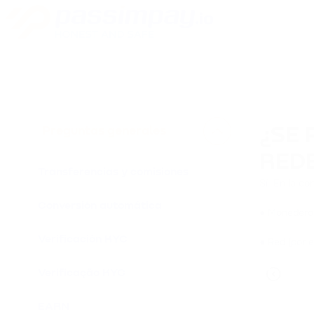
Preguntas generales
¿SE 
REDE
Transferencias y comisiones
Sí. En la co
Conversión automática
● Monedero 
Verificación KYC
● Red (por 
Verificação KYC
EARN