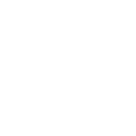
PUEDEN UTILIZAR DIFEREN
S PARA LA RETIRADA AUTO
nfiguración se puede seleccionar:
para el débito (por ejemplo, «Monedero predeterminado»).
ejemplo, Ethereum Arbitrum, Tron, Dogecoin, etc., dependiendo de la 
¿Cómo cambiar o eliminar la d