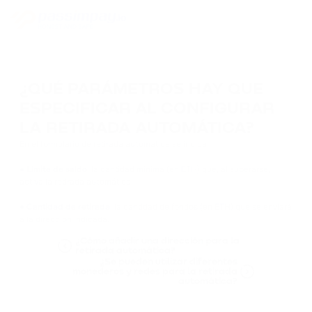
¿QUÉ PARÁMETROS HAY QUE
ESPECIFICAR AL CONFIGURAR
LA RETIRADA AUTOMÁTICA?
En el formulario de retirada automática se indica:
●
Límite de saldo
: la cantidad mínima (en ETH) que, al superarse,
activa la retirada automática.
●
Cantidad de retirada
: la cantidad de fondos (en ETH) que se enviará
a la dirección indicada.
¿Cómo añadir una dirección para la
retirada automática?
¿Se pueden utilizar diferentes
monederos y redes para la retirada
automática?