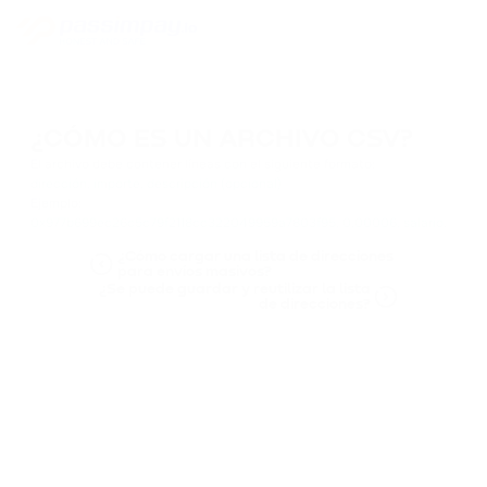
¿CÓMO ES UN ARCHIVO CSV?
El archivo debe contener líneas con el siguiente formato:
dirección, importe, descripción (opcional)
Ejemplo:
0x977b699ec26c5c79f2118cc322049959a7803f95, 0,00006, salario.
¿Cómo cargar una lista de direcciones
para envíos masivos?
¿Se puede guardar y reutilizar la lista
de direcciones?