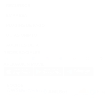
RECURSOS
EMPRESA
PLUGINS DE PAGO
GUÍAS CRIPTO
AGENTES DE IA
REDES SOCIALES
APLICACIÓN MOVIL
SOCIOS
PassimPay utiliza
cookies
para mejorar la usabilidad del sitio web. Los
Cookies
se
almacenan en tu navegador y recogen información sobre tu experiencia en
nuestro sitio web. Si no quieres que recopilemos datos mediante cookies,