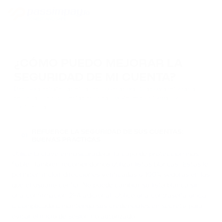
¿CÓMO PUEDO MEJORAR LA
SEGURIDAD DE MI CUENTA?
Descubra estrategias eficaces y buenas prácticas para reforzar la
seguridad de sus cuentas en línea y proteger su información
confidencial.
REFUERCE LA SEGURIDAD DE SUS CUENTAS:
01
BUENAS PRÁCTICAS
Utilice la clave enmascaradora: la capa de protección más
fiable. También recomendamos utilizar listas blancas. Éstas le
permiten incluir direcciones verificadas y 100% seguras en las
que el usuario confía. No puede cambiar su lista blanca sin
una confirmación 2FA adicional. Utilice una contraseña única
y complicada y mantenga sus credenciales en secreto para
evitar el inicio de sesión no autorizado.