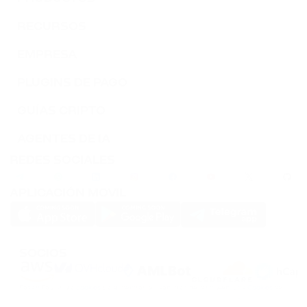
RECURSOS
EMPRESA
PLUGINS DE PAGO
GUÍAS CRIPTO
AGENTES DE IA
REDES SOCIALES
APLICACIÓN MOVIL
SOCIOS
PassimPay utiliza
cookies
para mejorar la usabilidad del sitio web. Los
Cookies
se
almacenan en tu navegador y recogen información sobre tu experiencia en