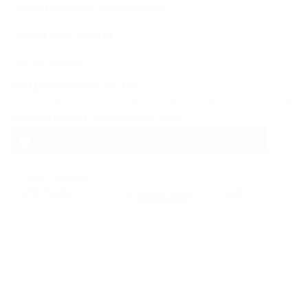
ПЛАТЕЖНЫЕ ПЛАГИНЫ
КРИПТОГАЙДЫ
AI АГЕНТЫ
СОЦИАЛЬНЫЕ СЕТИ
МОБИЛЬНОЕ ПРИЛОЖЕНИЕ
ПАРТНЕРЫ
PassimPay использует
cookies
для повышения удобства использования сайта.
Файлы
Cookies
хранятся в вашем браузере и собирают информацию о вашем
пребывании на нашем сайте. Если вы не хотите, чтобы мы собирали ваши
данные с помощью cookies, отключите эту функцию в настройках вашего
браузера.
Хранение или передача криптовалют или любых криптоактивов сопряжено с
высокими финансовыми рисками. PassimPay не несет ответственности за
средства, похищенные в результате несанкционированного доступа к счету и
активам любого пользователя. Единственным способом получить доступ к
средствам пользователя является вход в аккаунт.