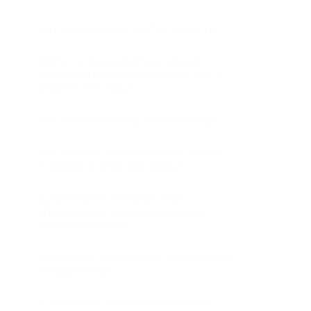
Автоматические снятия средств
Могут ли пользоваться вашим
сервисом как юридические, так и
физические лица?
Как начать работу с PassimPay?
Что делать, если я потерял доступ
к своему e-mail для входа?
Существуют ли какие-либо
ограничения на использование
вашего сервиса?
Как я могу подключить свой бизнес
к PassimPay?
У меня есть несколько проектов.