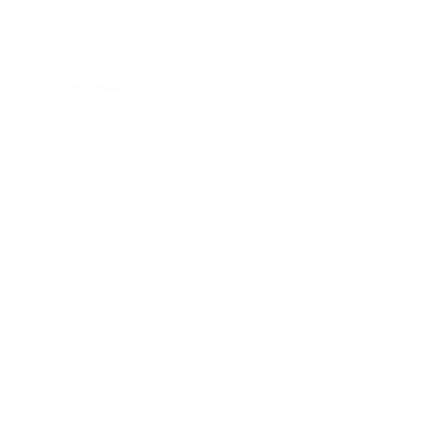
Обмен
Команда
Массовый вывод
Что такое мультиотправитель?
Как загрузить список адресов для
массовой отправки?
Как выглядит CSV-файл?
Можно ли сохранить и повторно
использовать список адресов?
В чем преимущества
мультиотправителя?