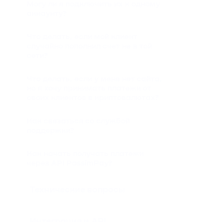
Могу ли я подключить их к одному
аккаунту?
Что делать, если мой клиент
случайно пополнил счет не в той
сети?
Что делать, если у меня нет сайта,
но я хочу принимать платежи от
своих клиентов в криптовалютах?
Как связаться со службой
поддержки?
Как начать получать платежи
через API PassimPay?
Технические вопросы
Интеграция и API