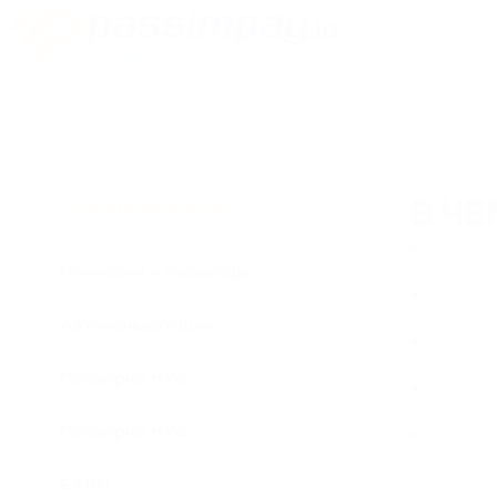
Общие вопросы
В Ч
● Экономия
Комиссия и переводы
● Удобство
Автоконвертация
● Гибкость
Проверка KYC
● История:
Проверка KYB
● Эффектив
EARN