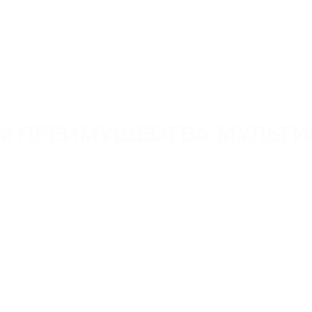
ЕМ ПРЕИМУЩЕСТВА МУЛЬТ
 времени: одна транзакция вместо десятков.
: работа с готовыми CSV-файлами.
: добавление описаний для каждого перевода.
 возможность быстро находить и использовать предыдущие спис
ность: меньше рутины, больше контроля.