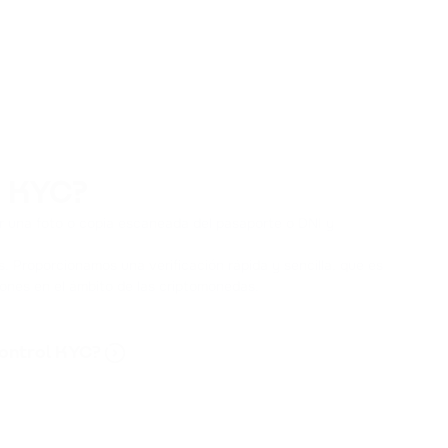
 KYC?
ar una foto o copia escaneada del pasaporte o DNI y
 Proporcionamos una verificación rápida y sencilla, que es
iones en el ámbito de las criptomonedas.
control KYC?