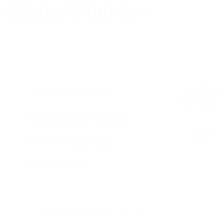
Preguntas generales
¿CÓM
Para supera
hacerse un 
Transferencias y comisiones
El procedim
una garantí
Conversión automática
Verificación KYC
¿Cómo se realiza el control KYC?
¿Es necesario someterse a un control