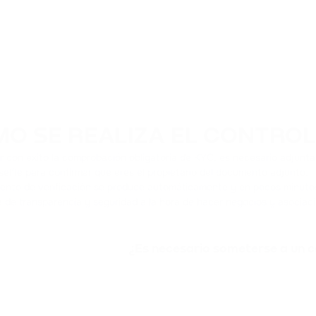
O SE REALIZA EL CONTROL
r con éxito la comprobación obligatoria de KYC, es necesario adjunt
selfie para confirmar que eres el propietario del documento adjunto.
iento de verificación se produce automáticamente y en pocos minutos.
a de transparencia y seguridad a la hora de hacer negocios y asociac
¿Es necesario someterse a un 