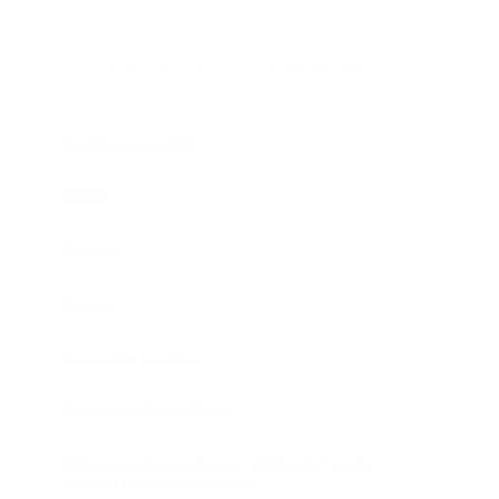
KYC?
¿Puedo usar PassimPay sin verificación
KYC?
Verificação KYC
EARN
Cambio
Equipo
Retirada masiva
Retiros automáticos
¿El servicio puede ser utilizado tanto
por entidades como por