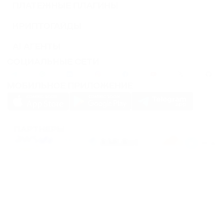
ПЛАТЕЖНЫЕ ПЛАГИНЫ
КРИПТОГАЙДЫ
AI АГЕНТЫ
СОЦИАЛЬНЫЕ СЕТИ
МОБИЛЬНОЕ ПРИЛОЖЕНИЕ
ПАРТНЕРЫ
PassimPay использует
cookies
для повышения удобства использования сайта.
Файлы
Cookies
хранятся в вашем браузере и собирают информацию о вашем
пребывании на нашем сайте. Если вы не хотите, чтобы мы собирали ваши
данные с помощью cookies, отключите эту функцию в настройках вашего
браузера.
Хранение или передача криптовалют или любых криптоактивов сопряжено с
высокими финансовыми рисками. PassimPay не несет ответственности за
средства, похищенные в результате несанкционированного доступа к счету и
активам любого пользователя. Единственным способом получить доступ к
средствам пользователя является вход в аккаунт.