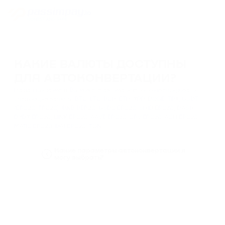
КАКИЕ ВАЛЮТЫ ДОСТУПНЫ
ДЛЯ АВТОКОНВЕРТАЦИИ?
На данный момент Вы можете автоматически конвертировать
следующие валюты: BTC, LTC, BCH, ETH, XRP, DOGE, TRX, USDT
(ERC20, TRC20), BNB BEP20, USDC ERC20, SHIB ERC20, DASH,
DYDX ERC20, LINK ERC20, AAVE ERC20, CRV ERC20, ACH ERC20,
MATIC ERC20, DAI ERC20, TON.
Какие параметры автоконвертации я
могу выбрать?