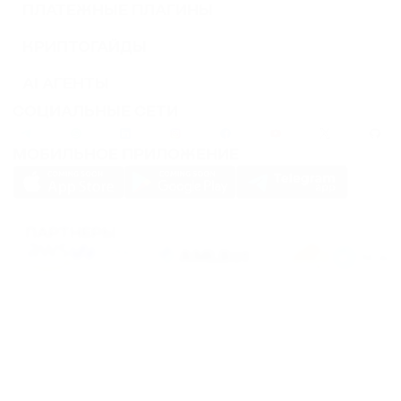
ПЛАТЕЖНЫЕ ПЛАГИНЫ
КРИПТОГАЙДЫ
AI АГЕНТЫ
СОЦИАЛЬНЫЕ СЕТИ
МОБИЛЬНОЕ ПРИЛОЖЕНИЕ
ПАРТНЕРЫ
PassimPay использует
cookies
для повышения удобства использования сайта.
Файлы
Cookies
хранятся в вашем браузере и собирают информацию о вашем
пребывании на нашем сайте. Если вы не хотите, чтобы мы собирали ваши
данные с помощью cookies, отключите эту функцию в настройках вашего
браузера.
Хранение или передача криптовалют или любых криптоактивов сопряжено с
высокими финансовыми рисками. PassimPay не несет ответственности за
средства, похищенные в результате несанкционированного доступа к счету и
активам любого пользователя. Единственным способом получить доступ к
средствам пользователя является вход в аккаунт.