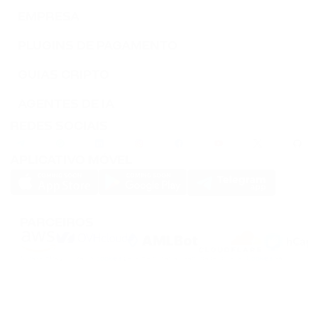
EMPRESA
PLUGINS DE PAGAMENTO
GUIAS CRIPTO
AGENTES DE IA
REDES SOCIAIS
APLICATIVO MÓVEL
PARCEIROS
A PassimPay utiliza os
cookies
para melhorar a usabilidade do site.
Cookies
são
armazenados no seu navegador e coletam informações sobre a sua experiência
no nosso site. Se você não quiser que coletemos os seus dados usando os
cookies, desligue esta funcionalidade nas configurações do seu navegador.
O armazenamento ou transferência das criptomoedas ou de qualquer ativo cripto
envolve altos riscos financeiros. A PassimPay não se responsabiliza por fundos