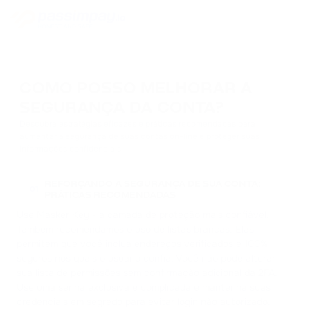
COMO POSSO MELHORAR A
SEGURANÇA DA CONTA?
Descubra estratégias eficazes e práticas recomendadas para
aumentar a segurança de suas contas on-line e proteger suas
informações confidenciais.
REFORÇANDO A SEGURANÇA DE SUA CONTA:
01
PRÁTICAS RECOMENDADAS
Use Masker Key - a camada de proteção mais confiável.
Também recomendamos o uso de listas brancas. Elas
permitem que você inclua endereços verificados e 100%
seguros nos quais o usuário confia. Você não pode alterar
sua lista de permissões sem confirmação adicional da 2FA.
Use uma senha exclusiva e complicada e mantenha suas
credenciais em segredo para evitar login não autorizado.