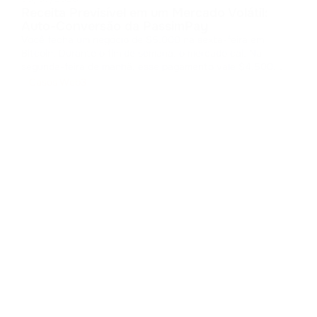
Receita Previsível em um Mercado Volátil:
Auto-Conversão da PassimPay
Você fecha um negócio de $5.000 na sexta-feira em
Bitcoin. Durante o fim de semana, o mercado cai. Na
segunda-feira de manhã, esse pagamento vale $4.500.
Você entregou o produto, mas o mercado ficou com sua
Casos Web3
margem. O custo da volatilidade Os pagamentos em cripto
abrem mercados globais, mas arm
...