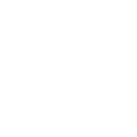
O CEO da Tether, Paolo Ardoino,
disse
à Bloomberg TV que a
empresa continua focada nos mercados internacionais, mesmo
com o avanço de novas regulamentações sobre stablecoins
nos Estados Unidos. O Senado aprovou recentemente o
GENIUS Act, que exige que as stablecoins sejam totalmente
lastreadas em dinheiro ou ativos seguros, como títulos do
Tesouro dos EUA.
Apesar disso, Ardoino ressaltou que a prioridade da Tether é
atender os 3 bilhões de pessoas no mundo que não têm
acesso a serviços bancários. Com mais de US$ 150 bilhões em
capitalização de mercado e 420 milhões de usuários —
principalmente em países em desenvolvimento—, o USDT
domina 60% do mercado de stablecoins.
Enquanto os EUA oferecem várias opções de pagamento,
como PayPal e Zelle, em outras regiões as stablecoins
integradas a gateways de pagamento cripto estão se
tornando a base da infraestrutura financeira moderna. Assim,
empresas ao redor do mundo podem aceitar pagamentos,