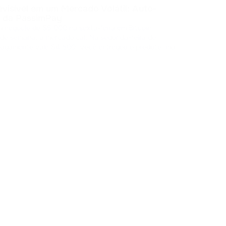
A ma
evisível em um Mercado Volátil: Auto-
por ende
 da PassimPay
50, m
 negócio de $5.000 na sexta-feira em Bitcoin.
algu
Ca
 de semana, o mercado cai. Na segunda-feira de
para
pagamento vale $4.500. Você entregou o produto, mas
 margem. O custo da volatilidade Os
 cripto abrem mercados globais, mas arm
...