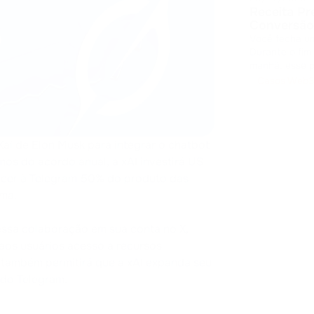
Receita Pr
Conversão
Você fecha um
Durante o fim
manhã, esse 
o mercado ficou com sua
Casos Web3
pagamentos em
ai de Elon Musk para integrar o chatbot
mos do acordo anual, a xAI investirá US
ecer à Telegram 50% do produto das
rma.
essa colaboração em sua conta no X,
aos usuários acesso a recursos
 também permitirá que a xAI expanda seu
 do Telegram.