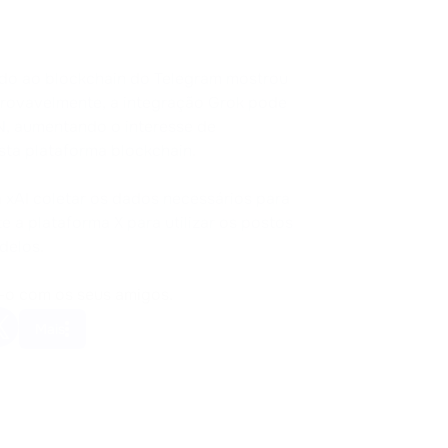
ado ao blockchain do Telegram mostrou
provavelmente, a integração Grok pode
N, aumentando o interesse de
sta plataforma blockchain.
 xAI coletar os dados necessários para
te a plataforma X para utilizar os postos
delos.
-o com os seus amigos.
Mais