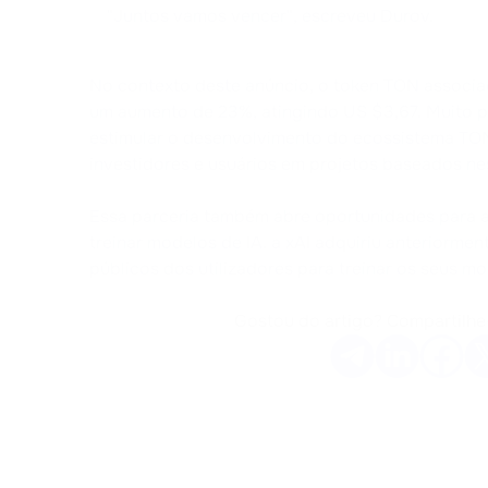
"Juntos vamos vencer", escreveu Durov.
No contexto deste anúncio, o token TON associ
um aumento de 23%, atingindo US $3,67. Muito 
estimular o desenvolvimento do ecossistema TO
investidores e usuários em projetos baseados ne
Essa parceria também abre oportunidades para a
treinar modelos de IA. a xAI adquiriu anteriormen
públicos dos utilizadores para treinar os seus mo
Gostou do artigo? Compartilhe