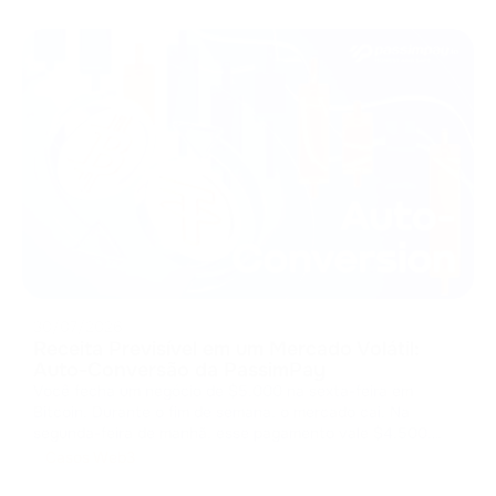
30/07/2026
Receita Previsível em um Mercado Volátil:
Auto-Conversão da PassimPay
Você fecha um negócio de $5.000 na sexta-feira em
Bitcoin. Durante o fim de semana, o mercado cai. Na
segunda-feira de manhã, esse pagamento vale $4.500.
Você entregou o produto, mas o mercado ficou com sua
Casos Web3
margem. O custo da volatilidade Os pagamentos em cripto