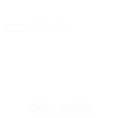
Entre 10 e 17 de junho, o número de novos endereços na rede
Litecoin aumentou em 54,6%, ultrapassando a marca de
300.000.
Use a PassimPay para você e sua
empresa
Paralelamente, o número de carteiras ativas aumentou em
28%, atingindo a marca de 400.000. Isso significa que mais
pessoas passaram a usar carteiras de LTC para pagamentos.
O aumento da atividade na rede provavelmente está
relacionado à próxima redução pela metade, que está
programada para 4 de agosto de 2023. A recompensa atual
por bloco em Litecoin é de 12,5 LTC. Após essa data, o valor
cairá pela metade para 6,25 LTC.
Gostou do artigo? Compartilhe-o com os seus amigos.
Mais