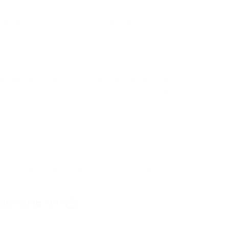
ntegración API. El manual de integración API proporciona
rupciones con la infraestructura de su proyecto.
gar e instalar fácilmente el módulo de pago de PassimPay
daptado para sistemas CMS populares y ofrece un proceso
de integración de facturas. Este método permite la
ace una solución ideal para proyectos sin recursos técnicos o
ción de la API?