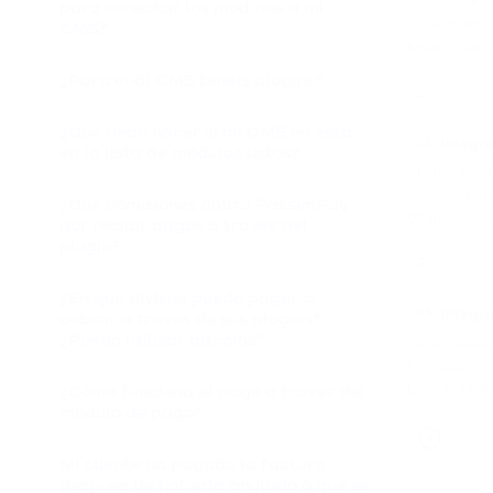
para conectar los módulos a mi
Para integr
CMS?
instruccion
¿Para cuál CMS tenéis plugins?
¿Qué debo hacer si mi CMS no está
Integr
02
en la lista de módulos listos?
Si su sitio
seleccionan
¿Qué comisiones cobra PassimPay
de instalaci
por recibir pagos a través del
plugin?
¿En qué divisas puedo pagar o
Integra
03
cobrar a través de sus plugins?
¿Puedo utilizar altcoins?
Para aquell
integración 
para aquell
¿Cómo funciona el pago a través del
módulo de pago?
Mi cliente ha pagado la factura
después de haberla anulado o que se