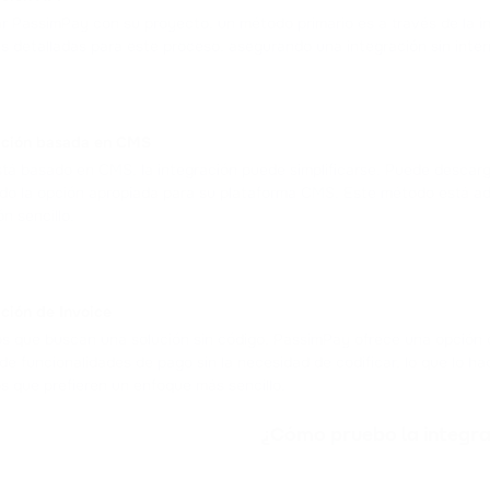
ar PassimPay con su proyecto, un método primario es a través de la i
es detalladas para este proceso, asegurando una integración sin inter
ación basada en CMS
 está basado en CMS, la integración puede simplificarse. Puede descar
do la opción apropiada para su plataforma CMS. Este método está a
ón sencillo.
ción de Invoice
os que buscan una solución sin código, PassimPay ofrece una opción 
de funcionalidades de pago sin la necesidad de codificar, lo que lo h
os que prefieren un enfoque más sencillo.
¿Cómo pruebo la integra