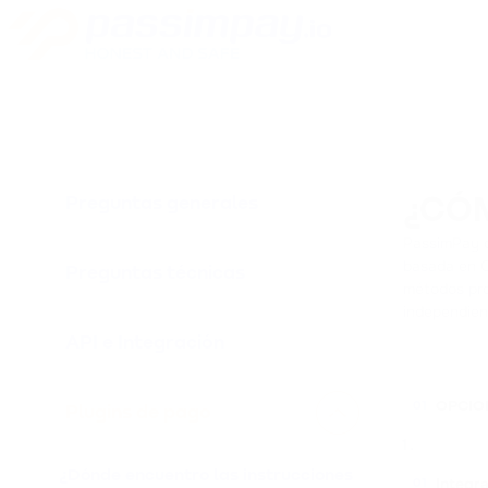
Preguntas generales
¿CÓM
PassimPay o
basada en C
Preguntas técnicas
métodos pro
independien
API e Integración
OPCIO
01
Plugins de pago
¿Dónde encuentro las instrucciones
Integr
01