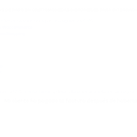
NS DE PAGO EN CRIPTOMONEDAS DISPONIBLES PARA INTEGRAC
 ofrecemos soluciones para los siguientes CMS:
s Woocommerce
oomShopping
op
t
tras tu CMS,
contáctanos
, y desarrollaremos una solución de pago a 
Mi cliente ha pagado la factura después de haberl