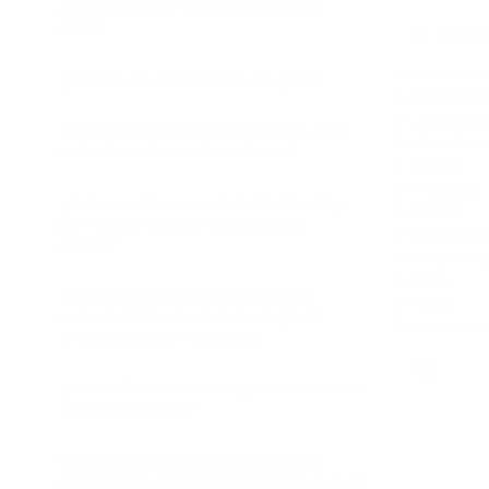
para conectar los módulos a mi
CMS?
PLUGI
02
Actualmente,
¿Para cuál CMS tenéis plugins?
WordPres
Joomla J
¿Qué debo hacer si mi CMS no está
OpenCart
en la lista de módulos listos?
Drupal
Magento
¿Qué comisiones cobra PassimPay
MODX
por recibir pagos a través del
PrestaSh
plugin?
ShopScrip
Bitrix
¿En qué divisas puedo pagar o
Tilda
cobrar a través de sus plugins?
Si no encuen
¿Puedo utilizar altcoins?
¿Cómo funciona el pago a través del
módulo de pago?
Mi cliente ha pagado la factura
después de haberla anulado o que se