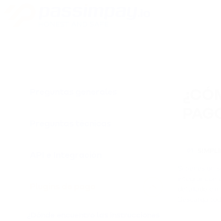
Preguntas generales
¿CÓM
PAG
Preguntas técnicas
SIMPL
01
API e Integración
Si tienes un 
integrar con 
Plugins de pago
detallado e 
Descarga to
¿Dónde encuentro las instrucciones