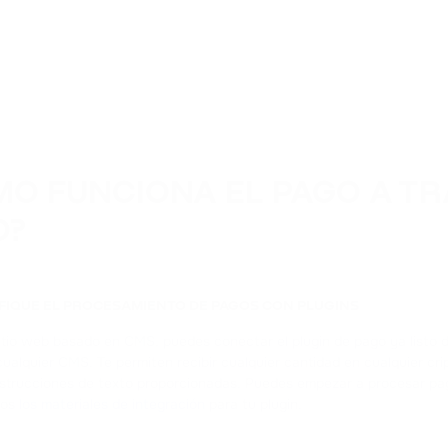
O FUNCIONA EL PAGO A TR
O?
IFIQUE EL PROCESAMIENTO DE PAGOS CON PLUGINS
sitio web basado en CMS, puedes conectar el plugin de pago ya listo
cualquier CMS. Te permiten recibir cualquier cantidad en cualquier c
instrucciones de texto proporcionadas. Puedes empezar a procesar p
dos
los materiales de integración
para tu plugin.