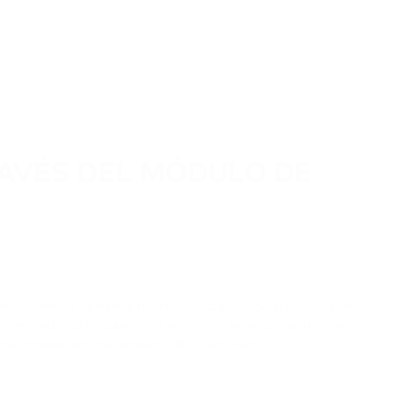
AVÉS DEL MÓDULO DE
 de PassimPay. Nuestros módulos de criptopago son fáciles de
riptomoneda. La integración dura unos 5 minutos con un vídeo
agos inmediatamente después de la conexión.