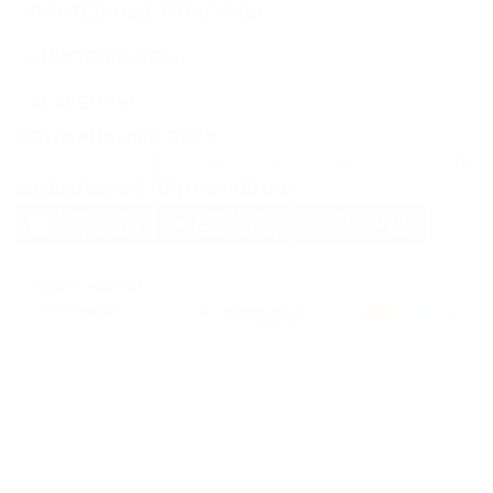
ПЛАТЕЖНЫЕ ПЛАГИНЫ
КРИПТОГАЙДЫ
AI АГЕНТЫ
СОЦИАЛЬНЫЕ СЕТИ
МОБИЛЬНОЕ ПРИЛОЖЕНИЕ
ПАРТНЕРЫ
PassimPay использует
cookies
для повышения удобства использования сайта.
Файлы
Cookies
хранятся в вашем браузере и собирают информацию о вашем
пребывании на нашем сайте. Если вы не хотите, чтобы мы собирали ваши
данные с помощью cookies, отключите эту функцию в настройках вашего
браузера.
Хранение или передача криптовалют или любых криптоактивов сопряжено с
высокими финансовыми рисками. PassimPay не несет ответственности за
средства, похищенные в результате несанкционированного доступа к счету и
активам любого пользователя. Единственным способом получить доступ к
средствам пользователя является вход в аккаунт.