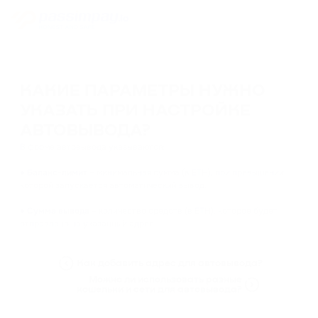
КАКИЕ ПАРАМЕТРЫ НУЖНО
УКАЗАТЬ ПРИ НАСТРОЙКЕ
АВТОВЫВОДА?
В форме автовывода указываются:
●
Баланс-лимит
– минимальная сумма (в ETH), при превышении
которой запускается автоматический вывод.
●
Сумма вывода
– количество средств (в ETH), которое будет
отправлено на указанный адрес.
Как добавить адрес для автовывода?
Можно ли использовать разные
кошельки и сети для автовывода?