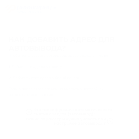
КАК ДОБАВИТЬ АДРЕС ДЛЯ
АВТОВЫВОДА?
Чтобы использовать автовывод, адрес сначала нужно:
1. Добавить в адресную книгу.
2. Добавить этот адрес в белый список.
Только после этого его можно выбрать в настройках
автоматического снятия.
Что такое функция автоматического
снятия средств (автовывод)?
Какие параметры нужно указать при
настройке автовывода?