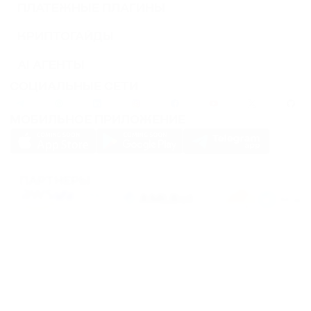
ПЛАТЕЖНЫЕ ПЛАГИНЫ
КРИПТОГАЙДЫ
AI АГЕНТЫ
СОЦИАЛЬНЫЕ СЕТИ
МОБИЛЬНОЕ ПРИЛОЖЕНИЕ
ПАРТНЕРЫ
PassimPay использует
cookies
для повышения удобства использования сайта.
Файлы
Cookies
хранятся в вашем браузере и собирают информацию о вашем
пребывании на нашем сайте. Если вы не хотите, чтобы мы собирали ваши
данные с помощью cookies, отключите эту функцию в настройках вашего
браузера.
Хранение или передача криптовалют или любых криптоактивов сопряжено с
высокими финансовыми рисками. PassimPay не несет ответственности за
средства, похищенные в результате несанкционированного доступа к счету и
активам любого пользователя. Единственным способом получить доступ к
средствам пользователя является вход в аккаунт.