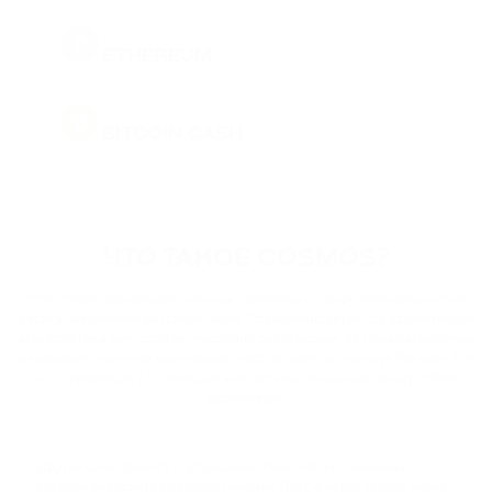
ETH
ETHEREUM
BCH
BITCOIN CASH
DOGE
DOGECOIN
ЧТО ТАКОЕ COSMOS?
BNB
BINANCE COIN
Это проект, решающий сложные проблемы в сфере блокчейна, если
верить заявлениям разработчикам. Позиционируется как эффективная
альтернатива для дорогих, медленно работающих, не масштабируемых
PEPE
и вредящих экологии протоколов proof-of-work, используя биткоин. Как
PEPE
это происходит? С помощью экосистемы связанных между собой
блокчейнов.
USDT
TETHER
Другая цель проекта — упрощение технологии блокчейна,
которая внедряется разработчиками. Достигается задача через