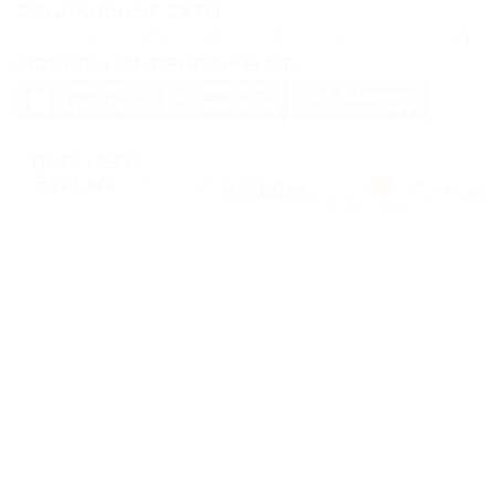
СОЦИАЛЬНЫЕ СЕТИ
SOLANA
МОБИЛЬНОЕ ПРИЛОЖЕНИЕ
DOGS
DOGS
ПАРТНЕРЫ
PassimPay использует
cookies
для повышения удобства использования сайта.
Файлы
Cookies
хранятся в вашем браузере и собирают информацию о вашем
пребывании на нашем сайте. Если вы не хотите, чтобы мы собирали ваши
данные с помощью cookies, отключите эту функцию в настройках вашего
браузера.
Хранение или передача криптовалют или любых криптоактивов сопряжено с
высокими финансовыми рисками. PassimPay не несет ответственности за
средства, похищенные в результате несанкционированного доступа к счету и
активам любого пользователя. Единственным способом получить доступ к
средствам пользователя является вход в аккаунт.
Только пользователь имеет доступ к информации о счете и средствах, за
исключением случаев кражи или преднамеренного раскрытия данных
третьим лицам. Сотрудники PassimPay принимают все необходимые меры для
обеспечения сохранности средств в системе PassimPay.
©
2026
passimpay.io
Все права защищены.
Использование материалов сайта возможно только при наличии прямой
ссылки на источник.