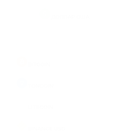
USDT
ДОЛЛАР США
BTC
BITCOIN
TON
TONCOIN
LTC
LITECOIN
BUSD
BINANCE USD