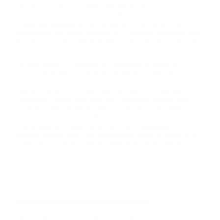
TRX
модульную структуру, демистифицирующую
TRON
децентрализованные приложения. Еще важный момент —
упрощение взаимодействия между используемыми сетями
блокчейнов. Достигается результат с помощью протокола связи.
USDC
Как результат, дальнейшая нежелательная фрагментация этой
USD COIN
отрасли не происходит.
История проекта с космическим названием начинается с 2014
XRP
года, одновременно с созданием Tendermint, являющегося
ключевым участником новой криптовалютной сети. Спустя 2
RIPPLE
года опубликовали технический пакет документации под
названием Cosmos. Еще через год стартовали полноценные
USDD
продажи токенов ATOM. Заработок токенов осуществляется с
помощью разработанных гибридных особых алгоритмов для
USDD
подтверждения ставки. Они же помогают поддерживать
высокую безопасность для специального проекта Cosmos Hub,
NOT
являющегося флагманским блокчейном. Эту криптовалюту
активно используют для управления созданной криптосетью.
NOTCOIN
EOS
EOS
Главные особенности Cosmos
ADA
Множество участников криптовалютной индустрии признают