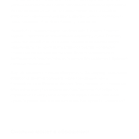
CARDANO
уровни фрагментации в сетях блокчейнов ключевой проблемой.
Их насчитываются сотни, но только малая часть способна
обеспечить коммуникацию друг с другом. Цель — перевернуть
SHIB
представление об этой проблеме, устранив ее.
SHIBA INU
Разработку позиционируют как блокчейн 3 уровня. Главная
задача — простота использования инфраструктуры. Поэтому
HFT
средства разработки сети ориентированы на эффективную
HASHFLOW
модульность. Так криптосеть строится быстро, используя
созданные ранее фрагменты кода. Если отталкиваться от
долгосрочной перспективы, есть шансы для создания в будущем
DYDX
сложных приложений.
DYDX
Другой приоритет — масштабируемость. За секунду происходит
обработка заметно большего числа транзакций, чем у
LINK
блокчейнов типа Ethereum, Bitcoin. При условии, что созданные
блокчейны окажутся широко распространены, потребуется
CHAINLINK
справляться с нагрузкой и спросом эффективнее, чем ныне
существующие платежные компании. Как думаете, справятся?
AAVE
AAVE
CRV
Сколько монет в обращении
CURVE DAO TOKEN