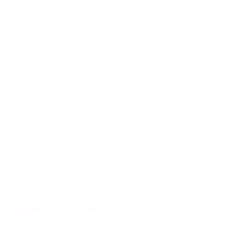
Говоря о токенах ATOM, тут выделим нестандартный объем
предложения. Насчитывается ровно 260906513 единиц, и ни
ACH
токеном больше. В обращении — более 203 миллионов. Майнить
ALCHEMY
эту криптовалюту не получится, только стейкинг.
Первые две частные продажи были осуществлены в январе 2017
FLOKI
года. Уже в апреле состоялась публичная продажа. Как
FLOKI
результат, было собрано 16 млн долларов. В эквиваленте это по
0,10 доллара за 1 токен. Распределение:
MATIC
80% передали инвесторам;
20% распределили между двумя компаниями:
POLYGON
Interchain и AllInBits.
DAI
DAI
Купить ATOM можно на популярных биржах: Binance,
OKEx, Coinbase и др.
NEAR
NEAR PROTOCOL
ATOM
COSMOS