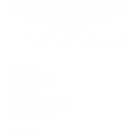
TWT
ПОЛУЧИТЕ ИНДИВИДУАЛЬНЫЕ
TRUST WALLET
УСЛОВИЯ ДЛЯ ВАШЕГО
DOT
ПРОЕКТА
POLKADOT
Оставьте свои контактные данные, и наши
специалисты свяжутся с вами, чтобы обсудить условия
AVAX
подключения вашего проекта.
AVALANCHE
ПРОДУКТЫ
FLOW
FLOW
ИНФОРМАЦИЯ
KSM
КОМПАНИЯ
KUSAMA
ПЛАТЕЖНЫЕ ПЛАГИНЫ
BONK
КРИПТОГАЙДЫ
BONK
AI АГЕНТЫ
SOL