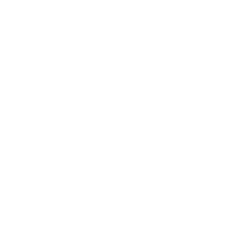
TRX
зашла немножко далеко. В то время новая криптовалюта
TRON
появлялась чуть ли не каждую минуту, и сотрудник компании
Adobe Systems Джексон Палмер у себя в Твиттере в качестве
шутки сказал: “Я инвестирую в Dogecoin. Уверен, что Dogecoin
USDC
будет следующим большим событием”.
USD COIN
Как и все мемное, идею сразу подхватили друзья и другие
пользователи соцсети, твит начали обсуждать на сайте Reddit, и
XRP
он разлетелся по Интернету. Чтобы продолжить развивать
шутку, Палмер купил домен dogecoin.com, отфотошопил
RIPPLE
изображение собаки, поместив ее на монету и выложил на сайт.
Но никаких программных решений или средств для создания
USDD
валюты у него не было.
USDD
Вскоре американский программист Билли Маркус увидел сайт и
предложил Джексону Палмеру создать криптовалюту на основе
открытого исходного кода.
NOT
NOTCOIN
Старт проекта был в декабре 2013 года. Монета была
написана на основе скрипта Litecoin, которая, в свою
очередь, является хардфорком биткоина. Маркус нашел
EOS
скрипт в открытом доступе и просто скопировал его
EOS
для своего проекта.
ADA