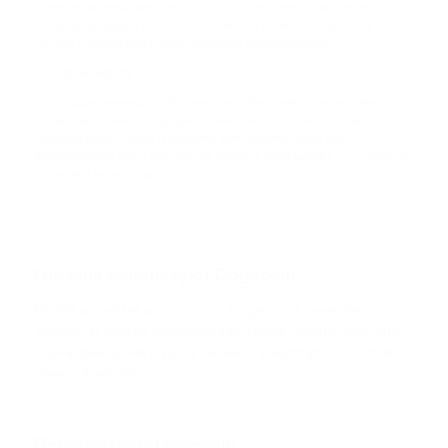
изменение цены, ведь из-за отсутствия лимита массовая
SOLANA
покупка/продажа DOGE не так сильно влияет на курс, как в
случае с валютами с ограниченным предложением.
DOGS
Полезность
DOGS
Благодаря минимальной комиссии и быстрым транзакциям,
Догикоин отлично подходит в качестве платежного средства.
Удачный опыт с Tesla и другими компаниями, куда был
интегрирован Доги как способ оплаты, показывает, что уровень
доверия к монете растет.
Где еще используют Dogecoin
Reddit и Twitter используют Dogecoin в качестве
чаевых. В других сообществах также можно получить
вознаграждение в Доги, активно участвуя в событиях и
принося им пользу.
Перспективы Dogecoin