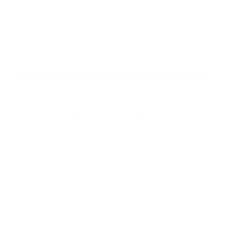
ETH
ETHEREUM
BCH
BITCOIN CASH
DOGE
DOGECOIN
ЧТО ТАКОЕ DOGECOIN?
BNB
BINANCE COIN
Dogecoin (DOGE) это первая монета, появившаяся благодаря мему
«doge». На логотипе монеты изображен пёс породы сиба-ину, с
которым и связан мем. Также это любимая криптовалюта Илона Маска,
PEPE
который своими твитами сделал огромный вклад в развитие и
PEPE
популярность Догикоина.
USDT
TETHER
Кто создал Dogecoin?
Валюта была создана в 2013 году в результате шутки, которая