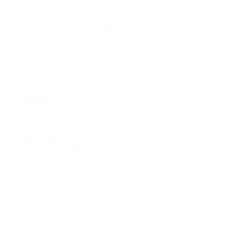
USDT
ДОЛЛАР США
BTC
BITCOIN
TON
TONCOIN
LTC
LITECOIN
BUSD
BINANCE USD