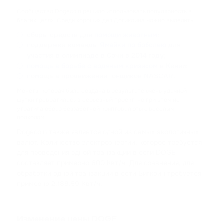
Сообщество Dogecoin решило использовать популярность в
ACH
благих целях. Среди хороших дел Догикоина можно выделить:
ALCHEMY
сборы средств для
помощи животным
;
поддержка команды
Ямайки по бобслею
для
FLOKI
участия в олимпиаде в Сочи в 2014 году;
FLOKI
помощь в борьбе с водяным кризисом
в Кении;
помощь в продвижении гонщиков NASCAR.
MATIC
Монета, которая была создана в результате очень удачной
POLYGON
шутки превратилась в серьезный проект, но при этом не
утратила образ беззаботной криптовалюты с веселым
подходом.
DAI
Dogecoin также является одной из самых экологичных
DAI
валют. Количество электроэнергии, которое требуется
для проведения одной транзакции в сети DOGE
NEAR
составляет примерно 600 Квт/ч. Для сравнения, для
NEAR PROTOCOL
обработки одной транзакции в сети Биткоин требуется
примерно 2,188.59 Квт/ч.
ATOM
COSMOS
Изменение цены DOGE