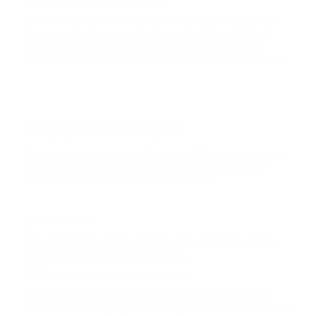
TWT
Криптоэксперты и аналитики прогнозируют разные сценарии
TRUST WALLET
движения цены Догикоина. Несмотря на, по большей части,
оптимистичные прогнозы, сложно точно сказать, в какую
DOT
сторону будет меняться курс валюты в силу весомых факторов:
POLKADOT
AVAX
AVALANCHE
Популярность и доверие
Мемная валюта не перестает быть таковой, но при этом статус
FLOW
серьезного проекта и благотворительные акции вызывают
FLOW
доверие и привлекают новых пользователей:
KSM
Илон Маск
KUSAMA
Главный фанат Dogecoin уже не раз оказывал исторический
эффект на монету просто упоминая ее.
BONK
Неограниченное предложение
BONK
В отличие от криптовалют с ограниченной эмиссией, в сети
SOL
может быть сколько угодно монет Dogecoin. Это также влияет на