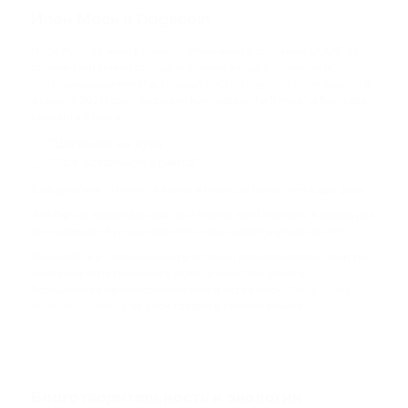
CARDANO
Илон Маск и Dogecoin
SHIB
Илон Маск не имеет прямого отношения к созданию DOGE, но
своими твитами он сделал огромный вклад в развитие и
SHIBA INU
популяризацию монеты. Первый пост о Dogecoin Илон сделал 6
февраля 2021 года: “Будущие криптовалюты Земли” и было два
HFT
варианта ответа:
HASHFLOW
“Догикоин на луну”
“Вся остальная крипта”
DYDX
В результате стоимость монеты выросла более чем в два раза.
DYDX
Это был не единственный пост Илона про Dogecoin. Каждый раз
это вызывает бум в интернете и курс валюты резко растет.
LINK
Также Маск в своем аккаунте спросил пользователей стоит ли
CHAINLINK
компании Tesla принимать DOGE в качестве оплаты.
Большинство проголосовало «за» и через месяц
Tesla стала
принимать оплату
за свои товары в мемной монете.
AAVE
AAVE
CRV
CURVE DAO TOKEN
Благотворительность и экология