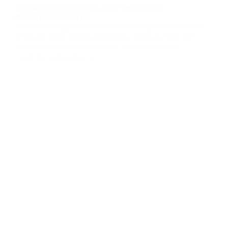
Pagamentos cripto, sem tempo de
desenvolvimento
Pedir à sua equipe de desenvolvimento que construa um
checkout cripto personalizado leva semanas. Eles têm
coisas mais importantes a fazer do que reinventar
interfaces de pagamento. Projetar um checkout do zero
Hub de conhecimento
significa lidar com caches, gerenciar estados e criar
componentes de interface. Isso c
...