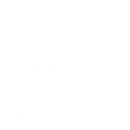
Ampla seleção de criptomoedas:
A PassimPay oferece
aos clientes uma grande variedade de criptomoedas para
poderem escolher ao realizarem pagamentos. Essa
variedade garante flexibilidade e atende às necessidades
de diferentes públicos.
Módulo de pagamento grátis:
O módulo de pagamento da
PassimPay para CMS está disponível para download e uso.
Empresas podem incorporar facilmente a aceitação de
pagamentos com criptomoedas nos seus sites sem
qualquer custo adicional.
Baixas taxas de retirada:
A PassimPay oferece uma boa
relação custo-benefício, com taxas de depósito que
começam com 0,1%. Essa medida auxilia as empresas a
aprimorar suas atividades financeiras e maximizar seus
lucros.
Armazenamento seguro de fundos:
A PassimPay tem
como foco principal a segurança dos fundos. As empresas
podem armazenar seus fundos na plataforma com
confiança, sabendo que estão bem protegidos.
Perfeita integração:
A PassimPay disponibiliza um plugin
que simplifica a integração. Com orientações detalhadas