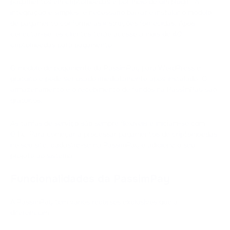
pagamentos em criptomoedas é por meio de um plugin. A
integração é simples: é necessário baixar e instalar o módulo
de pagamento conforme as instruções fornecidas. Após
conectar-se, os clientes terão acesso a mais de 40
criptomoedas para pagamento.
O módulo de pagamento da PassimPay para WordPress é
gratuito e pode ser usado imediatamente após instalado. O
armazenamento e o recebimento de fundos na PassimPay são
gratuitos.
As tarifas de serviço são sempre flexíveis e iniciam-se com
0,1%. Para começar a processar pagamentos de criptomoedas
no seu site, cadastre-se na PassimPay e adicione o seu
projeto ao sistema.
Funcionalidades da PassimPay
A PassimPay tem vários recursos exclusivos que a
diferenciam: