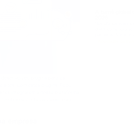
08/07/2026
A turnê global
2026
Nos últimos seis me
quilômetros para se
parceiros. Afinal, é as
feedbacks, apresen
Novidades da mar
provamos na prátic
 desenvolveu plugins para os
sites. Com estes plugins, ficou
 sites integrarem a nossa plataforma
clientes na conta da PassimPay
ua empresa