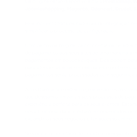
Os plugins estão disponíveis para
PrestaShop, W
Joomlashopping, Magento, Opencart, Drupal, S
Eles incluem todos os materiais de integração ne
simplificar o processo de configuração.
Com os novos plugins, os proprietários de sites
de pagamento aos seus sites de uma maneira sim
pagamentos em poucos cliques. Eles podem per
para atender às suas necessidades e preferências
pagamentos serão processados com segurança p
Acreditamos que estes plugins serão revolucionár
que desejam otimizar os seus processos de pag
experiência perfeita para os seus clientes. Est
nova funcionalidade e estamos convencidos de q
expandir os seus negócios e ter sucesso online.
Se você é proprietário de um site e deseja integ