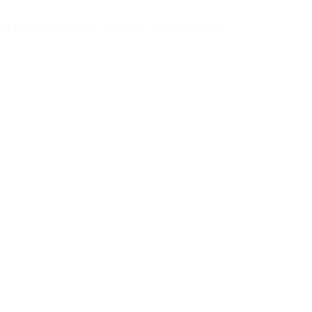
Ava
Você
 da PassimPay no primeiro semestre de
comp
cres
ses, a equipe da PassimPay viajou milhares de
por lá também. Seus co
No
 reunir face a face com os nossos merchants e
plat
sim que se constrói a confiança no B2B. Coletamos
tamos os novos recursos da nossa plataforma e
ca
a como o pro
...