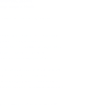
ordPress, Joomla
hop-script e ModX.
cessários e as instruções para
 podem adicionar a funcionalidade
ples e começar a aceitar
sonalizar o processo de pagamento
 particulares, e todos os
or meio da nossa plataforma.
ios para os proprietários de sites
amento e proporcionar uma
amos empolgados em oferecer esta
ue ela ajudará os nossos usuários a
rar a nossa plataforma ao seu CMS,