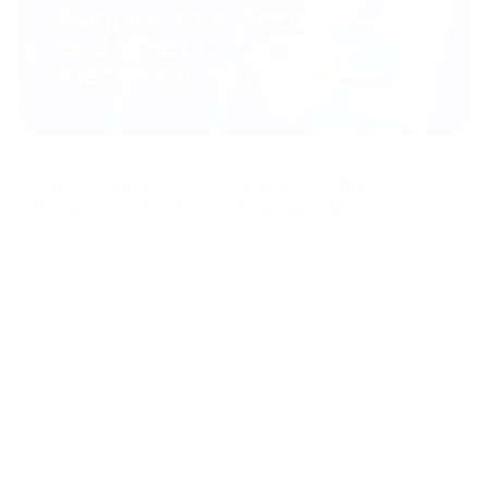
25/07/2025
KYC e KYB: Por Que os Serviços de
Pagamento em Cripto Precisam dos Seus
Dados
Se você aceita criptomoedas como freelancer ou empresa,
ou simplesmente paga por serviços através dessas
plataformas, é quase certo que já recebeu um pedido para
enviar seu passaporte, tirar uma selfie ou enviar
Segurança
documentos de registro da sua empresa. Isso faz parte dos
processos conhecidos como KYC
...