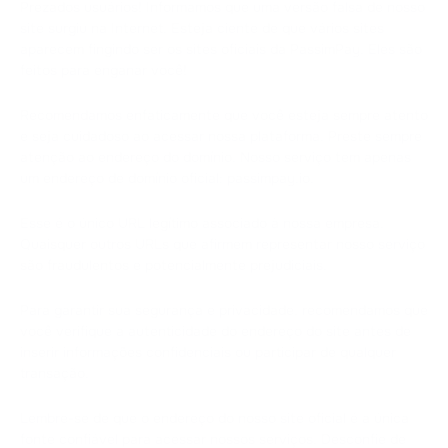
Prezados usuários! Informamos que uma versão falsa de nosso
site surgiu na Internet. Esteja ciente de que vários sites
aparecem fingindo ser os sites oficiais da PassimPay. Eles são
feitos para enganar você!
Recomendamos enfaticamente que você esteja sempre atento
e seja cuidadoso ao acessar nossa plataforma. Preste sempre
atenção ao endereço do domínio. Nosso serviço tem apenas
um endereço de domínio oficial: passimpay.io.
Esse é o único URL legítimo associado à nossa empresa.
Quaisquer outros URLs que afirmem representar nosso serviço
são fraudulentos e potencialmente prejudiciais.
Para garantir sua segurança e privacidade, recomendamos que
você verifique a autenticidade do endereço do site antes de
inserir informações confidenciais ou participar de qualquer
transação.
Lembre-se de que o endereço do nosso site oficial é a única
fonte confiável para acessar nossos serviços. Desconfie de