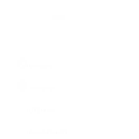
USDT
USD
BTC
BITCOIN
TON
TONCOIN
LTC
LITECOIN
BUSD
BINANCE USD