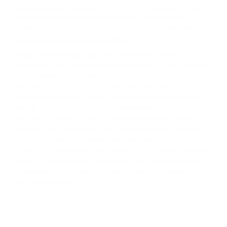
CARDANO
elevado grado de seguridad. Su esencia es el proceso de respaldar
la stablecoin no sólo con depósitos en el sistema monetario
tradicional, sino también con garantías de otras criptomonedas.
SHIB
SHIBA INU
Independencia de una red específica
Esta criptomoneda logra circular en varias redes
HFT
populares. Los usuarios pueden transferir el token a través
HASHFLOW
de diferentes redes utilizando puentes entre blockchains.
Al igual que TRC20-USDT, USDD satisface las
necesidades de los usuarios, entregando una experiencia
DYDX
rápida y accesible en TRON. Curiosamente, el 7 de
DYDX
octubre de 2022, USDD fue nombrada moneda digital
oficial y de curso legal en la Commonwealth de Dominica.
LINK
Para ello, crearon el primer token nacional: Dominica Coin
CHAINLINK
(DMC). Su creación no sólo permite el uso de esta moneda
para las transacciones financieras, sino también facilita la
plataforma TRON para la obtención de la ciudadanía
AAVE
digital de Dominica.
AAVE
CRV
CURVE DAO TOKEN