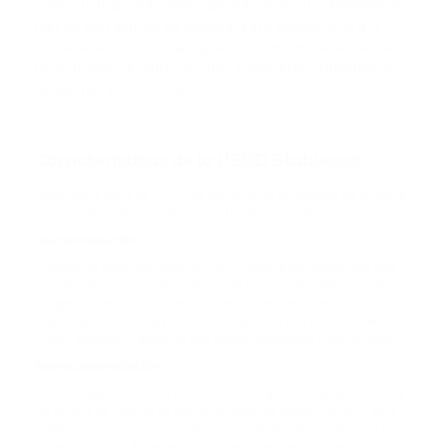
como custodio anticipado, garantizando su estabilidad de
TRX
precios con activos de reserva. Esto salvaguarda a la
TRON
industria de la blockchain y de las criptomonedas, evita el
panic trading durante las crisis financieras, mitigando las
USDC
recesiones económicas.
USD COIN
XRP
Características de la USDD Stablecoin
RIPPLE
Dado que la meta de USDD es mantener la estabilidad de la red, la
criptomoneda tiene algunas características distintivas.
USDD
Descentralización
USDD
El proyecto pretende proporcionar el sistema de stablecoins más
estable, descentralizado, a prueba de piratas informáticos y de
NOT
congelaciones. Esto conlleva a que criptomoneda sea
NOTCOIN
independiente - no hay control central sobre ella por parte de
ningún individuo o gobierno que pueda gestionarla o manipularla.
EOS
Sobrecolateralización
EOS
USDD trabaja con varias redes (TRX, BTC y USDT). El valor total de
los activos de reserva es significativamente superior al valor de la
stablecoin en circulación, y el porcentaje de colateralización está
ADA
fijado en el 120%. Este mecanismo permite la estabilidad y un