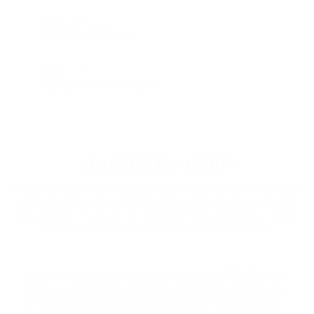
ETH
ETHEREUM
BCH
BITCOIN CASH
DOGE
DOGECOIN
¿QUÉ ES EL USDD?
BNB
BINANCE COIN
El precio del USDD está vinculado al dólar estadounidense en una escala
de 1:1 debido a una reserva de dólares en una cuenta bancaria por cada
token emitido en circulación. Así, cada USDD está respaldado por dólares
PEPE
estadounidenses reales en el sistema financiero mundial.
PEPE
USDT
La criptomoneda es emitida por la Reserva TRON DAO. La
TETHER
Reserva supervisa las principales stablecoins basadas en
la red y gestiona el dólar estadounidense descentralizado