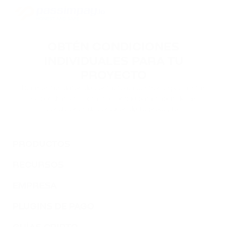
ACH
ALCHEMY
OBTÉN CONDICIONES
FLOKI
INDIVIDUALES PARA TU
FLOKI
PROYECTO
Déjanos tus datos de contacto y nuestros especialistas
MATIC
se pondrán en contacto contigo para hablar de las
POLYGON
condiciones de conexión de tu proyecto.
DAI
DAI
PRODUCTOS
NEAR
RECURSOS
NEAR PROTOCOL
EMPRESA
ATOM
PLUGINS DE PAGO
COSMOS