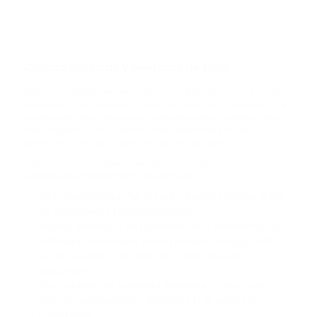
TRX
TRON
USDC
Características y ventajas de EOS
USD COIN
EOS es una plataforma blockchain de código abierto que prioriza la
XRP
seguridad, el alto rendimiento y las múltiples funcionalidades. Esta
combinación hace posible que los desarrolladores la utilicen para
RIPPLE
crear proyectos que no se encuentran disponibles en otras
blockchains. Muchos usuarios de PassimPay eligen EOS.
USDD
¡Estas no solo son todas las ventajas de utilizar EOS! La
USDD
criptomoneda también tiene otras ventajas:
Alta escalabilidad. Por lo tanto, puede ejecutar miles
NOT
de aplicaciones simultáneamente;
NOTCOIN
Acceso gratuito a las funciones de la plataforma. Sin
embargo, los usuarios deben realizar un pago extra
por el servicio en la nube, así como recursos
EOS
adicionales;
EOS
Restauración de la cuenta mediante un protocolo.
Esto es especialmente relevante si se pierde la
ADA
contraseña;