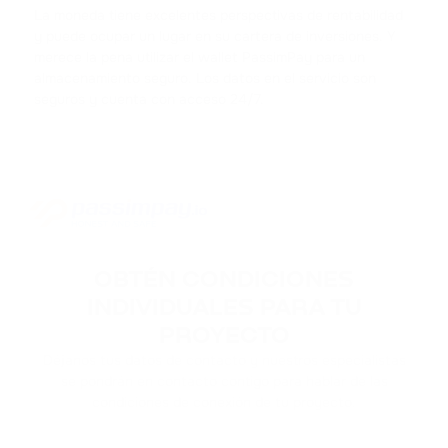
La moneda tiene excelentes perspectivas de rentabilidad
ACH
y puede ocupar un lugar en su cartera de inversiones. Y
ALCHEMY
merece la pena utilizar el wallet PassimPay para un
almacenamiento seguro. Los datos en el servicio son
seguros y cuenta con acceso 24/7.
FLOKI
FLOKI
MATIC
POLYGON
DAI
DAI
OBTÉN CONDICIONES
INDIVIDUALES PARA TU
NEAR
PROYECTO
NEAR PROTOCOL
Déjanos tus datos de contacto y nuestros especialistas
se pondrán en contacto contigo para hablar de las
ATOM
condiciones de conexión de tu proyecto.
COSMOS