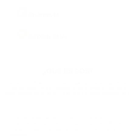
ETH
ETHEREUM
BCH
BITCOIN CASH
DOGE
DOGECOIN
¿QUÉ ES EOS?
BNB
BINANCE COIN
Lanzada en 2018, la criptomoneda EOS ganó popularidad rápidamente,
convirtiéndose en un gran competidor entre los líderes del mercado de
divisas digitales. Hoy en día, es una de las 10 principales plataformas de su
PEPE
tipo por capitalización.
PEPE
USDT
La principal ventaja para los usuarios es el procesamiento
TETHER
instantáneo de transacciones, que unida con una interfaz fácil de
usar, permite que EOS sea adecuada para fines comerciales y
personales.