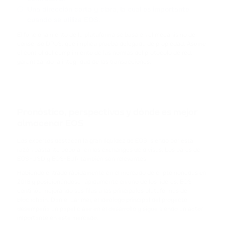
CARDANO
Una dirección corta y clara, la cual es importante
cuando se utiliza EOS.
SHIB
El funcionamiento de la plataforma se basa en el mecanismo de
SHIBA INU
consenso DPoS, que implica prueba delegada de propiedad. Asume
el control del cumplimiento de las normas del protocolo de red,
garantizando la integridad de las transacciones.
HFT
HASHFLOW
DYDX
DYDX
Pronóstico, perspectivas y dónde es mejor
almacenar EOS
LINK
Los expertos destacan la gran liquidez de EOS, siendo por esta
CHAINLINK
razón bastante popular en los exchanges de divisas. Los pares de
EOS-USD y EOS-EUR también son relevantes.
AAVE
Habiendo entrado rápidamente en el mercado de criptomonedas en
AAVE
2018 y posicionándose rápidamente en uno de los líderes, EOS
continúa mejorando sus filas a las principales plataformas de
blockchain. Daniel Larimer, el ideólogo principal del proyecto
CRV
desempeña un papel clave en el desarrollo y sigue siendo un actor
CURVE DAO TOKEN
importante en este mercado.