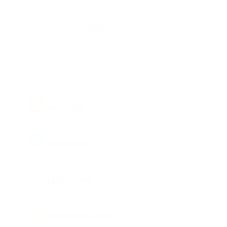
USDT
USD
BTC
BITCOIN
TON
TONCOIN
LTC
LITECOIN
BUSD
BINANCE USD