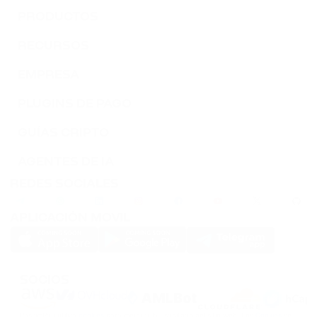
TWT
PRODUCTOS
TRUST WALLET
RECURSOS
DOT
POLKADOT
EMPRESA
PLUGINS DE PAGO
AVAX
AVALANCHE
GUÍAS CRIPTO
FLOW
AGENTES DE IA
FLOW
REDES SOCIALES
KSM
APLICACIÓN MOVIL
KUSAMA
BONK
BONK
SOCIOS
SOL
PassimPay utiliza
cookies
para mejorar la usabilidad del sitio web. Los
Cookies
se