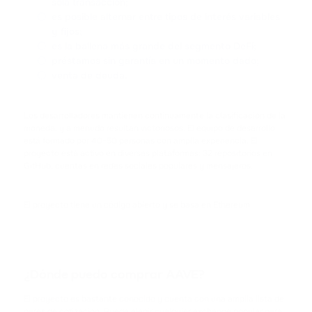
sola transacción;
CARDANO
es posible alternar entre tipos de interés variables
y fijos;
SHIB
es la ballena más grande del segmento DeFi;
SHIBA INU
préstamos sin garantía en un momento dado;
venta de deuda.
HFT
HASHFLOW
Los desarrolladores mantienen continuamente la clasificación de la
moneda, y a menudo resultan victoriosos. El equipo de desarrollo
DYDX
está formado por 40-50 personas con amplia experiencia. El
DYDX
proyecto está activo en diversas plataformas: 32 repositorios en
GitHub, cuentas en redes sociales populares y mensajeros.
LINK
CHAINLINK
El proyecto tiene un código abierto y se basa en Ethereum.
AAVE
AAVE
¿Dónde puedo comprar AAVE?
CRV
El proyecto es bastante conocido y cuenta con una amplia lista de
CURVE DAO TOKEN
pares de cotización. Puede elegir cualquier exchange popular para