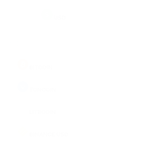
USDT
USD
BTC
BITCOIN
TON
TONCOIN
LTC
LITECOIN
BUSD
BINANCE USD