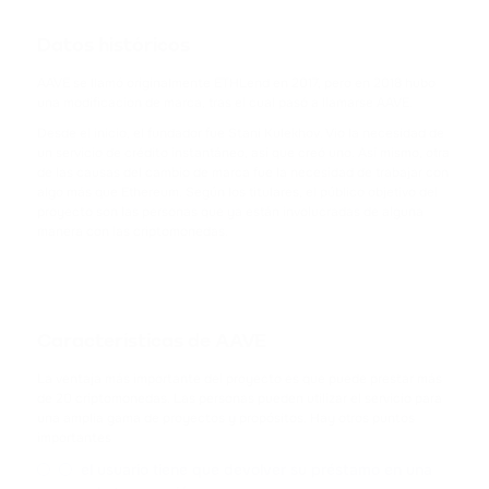
TRX
TRON
Datos históricos
AAVE se llamó originalmente ETHLend en 2017, pero en 2018 hubo
USDC
una modificacion de marca, tras el cual pasó a llamarse AAVE.
USD COIN
Desde el inicio, el fundador fue Stani Kulekhov. Vio la necesidad de
un servicio de crédito instantáneo, así que creó uno. Así mismo, otra
XRP
de las causas del cambio de marca fue la necesidad de trabajar con
RIPPLE
algo más que Ethereum. Según los titulares, el público objetivo del
proyecto son las personas que ya están involucradas de alguna
manera con las criptomonedas.
USDD
USDD
NOT
Características de AAVE
NOTCOIN
La ventaja más importante del proyecto es que puede prestar más
EOS
de 20 criptomonedas. Las personas pueden utilizar el servicio para
una amplia gama de proyectos y propósitos. Hay otros puntos
EOS
importantes
el usuario tiene que devolver su préstamo en una
ADA