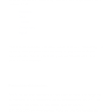
comprar AAVE:
ACH
Binance;
ALCHEMY
OKX;
CoinW;
FLOKI
Deepcoin;
FLOKI
Bybit.
MATIC
Para el almacenamiento, es mejor utilizar el servicio PassimPay. Los
POLYGON
usuarios obtienen privacidad, sistemas de seguridad multinivel,
funcionalidad cómoda y extensa, y precios flexibles para otros
servicios de la empresa.
DAI
DAI
NEAR
NEAR PROTOCOL
Recomendaciones
AAVE ha estado realmente bien capitalizada a lo largo de
ATOM
su historia. En el momento de su lanzamiento en 2017, se
COSMOS
emitieron las primeras monedas, que atrajeron
$16,000,000 en inversiones. Esta es una tecnología de