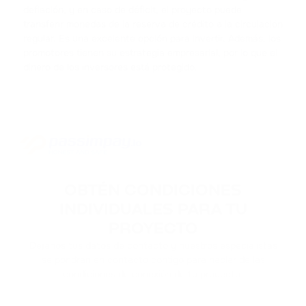
TWT
deflación, y en caso de déficit, el proyecto puede
TRUST WALLET
transferir monedas de la reserva de crédito a la circulación
regular. Es una excelente opción para invertir. Además, los
promotores tienen su estrategia empresarial, por lo que el
DOT
dinero de los inversores está protegido.
POLKADOT
AVAX
AVALANCHE
FLOW
FLOW
OBTÉN CONDICIONES
KSM
INDIVIDUALES PARA TU
KUSAMA
PROYECTO
Déjanos tus datos de contacto y nuestros especialistas
BONK
se pondrán en contacto contigo para hablar de las
BONK
condiciones de conexión de tu proyecto.
SOL