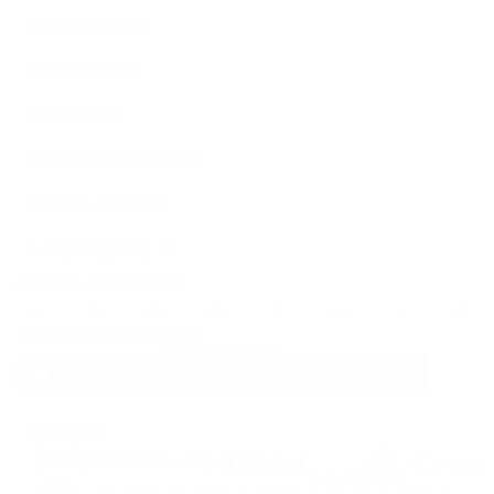
SOLANA
PRODUCTOS
DOGS
RECURSOS
DOGS
EMPRESA
PLUGINS DE PAGO
GUÍAS CRIPTO
AGENTES DE IA
REDES SOCIALES
APLICACIÓN MOVIL
SOCIOS
PassimPay utiliza
cookies
para mejorar la usabilidad del sitio web. Los
Cookies
se