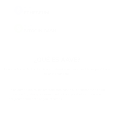
ETH
ETHEREUM
BCH
BITCOIN CASH
DOGE
DOGECOIN
¿QUÉ ES AAVE?
BNB
BINANCE COIN
Es un protocolo financiero descentralizado que hace posible los préstamos
de criptomonedas.
PEPE
PEPE
En palabras simples: los prestamistas ponen sus criptoactivos en un
fondo común, y los que deseen pedir dinero prestado lo cogen de
USDT
ahí y posteriormente pagan intereses.
TETHER