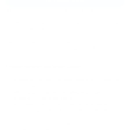
Интеграция криптоплатежей должна быть доступна
любому бизнесу в виде готового решения — это стандарт,
который мы закладываем во все наши продукты. И сегодня
у нас отличные новости!
Мы официально запустили готовый плагин для Shopify —
одного из абсолютных мировых лидеров в сфере E-
Commerce.
С новым модулем ваш бизнес сможет:
Принимать платежи в 70+ криптовалютах от клиентов
со всего мира
Гибко управлять активами, выбирая для приема только
те монеты, которые вам нужны
Настроить всё всего в несколько кликов. Никакого
сложного кода и никаких затрат на разработчиков
Для ваших клиентов оплата будет такой же привычной, как
использование обычной карты, а ваш бизнес получит