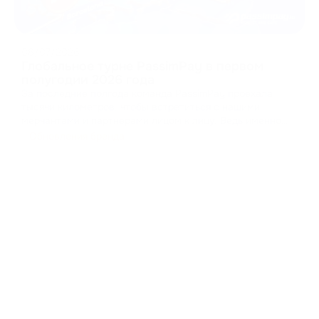
08/07/2026
Глобальное турне PassimPay в первом
полугодии 2026 года
За последние полгода команда PassimPay проехала
тысячи километров, чтобы встретиться с нашими
мерчантами и партнерами лицом к лицу. Ведь именно
так строится доверие в B2B. Мы собирали фидбеки,
Обновления бренда
презентовали новые функции нашей платформы и
доказывали на практике, как криптопроцессинг должен
работат
...