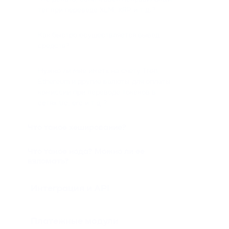
тег при переводе XLM, XRP и т.д.?
Как быстро осуществляется вывод
средств?
Нужно ли мне иметь на счету Tron,
Ethereum и другие валюты для оплаты
комиссии при переводе токенов в
сетях trc, erc и т.д.?
Что такое хеширование?
Что такое нода? Можно ли ее
взломать?
Интеграция и API
Платежные модули