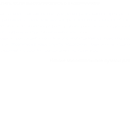
ЕЛАТЬ, ЕСЛИ ВЫ СТОЛКНУЛИСЬ С ЗАДЕРЖКАМИ?
выполнении транзакций присущи децентрализованной природе сете
 транзакции и специфический алгоритм консенсуса каждого блокч
беспечить бесперебойную работу, децентрализованная и динамичн
ие задержки находятся вне нашего контроля.
ершили транзакцию и получили все необходимые сетевые подтвер
м вам
обратиться в нашу службу поддержки
. Наши агенты подде
связанными с вашими транзакциями на PassimPay.
Какие минимальные суммы для