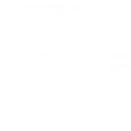
Общие вопросы
СРЕ
ОПЛА
Технические вопросы
ПОЧЕМ
01
Мастер-ключ и 2FA
При совершен
Безопасность
транзакций м
время обрабо
прямого влия
Кошелек PassimPay