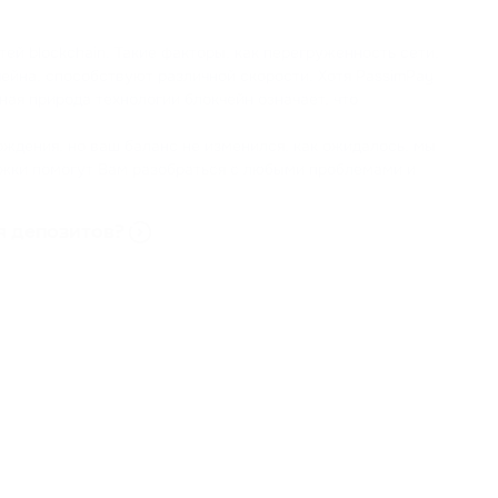
й blockchain. Такие факторы, как перегруженность сети,
ейна, способствуют различной скорости. Хотя PassimPay
ая природа технологии блокчейн означает, что
ждения, но ваш баланс не изменился, как ожидалось, мы
ржки помогут Вам разобраться с любыми проблемами и
 депозитов?