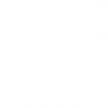
Средства не поступили на баланс
ЧТО Д
02
после оплаты. Что делать?
Задержки в 
комиссии за
Какие минимальные суммы для
стремится о
депозитов?
периодическ
Если вы зав
В каком случае может произойти
рекомендуе
отмена выплаты?
вопросами, 
Можно ли обменять средства на
нужную мне сеть в случае ошибки
при пополнении?
Могу ли я отменить или вернуть
платеж?
Какие валюты и платежные системы
поддерживает PassimPay?
Что делать, если я ввел неправильный