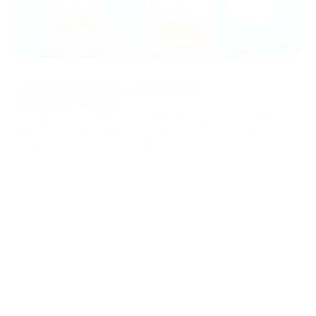
05/08/2026
Криптоплатежи без участия
разработчиков
Поручить команде разработчиков создание кастомного
крипто-чекаута — значит потерять недели. У них есть
задачи поважнее, чем изобретать платёжные
интерфейсы заново. Разработка чекаута с нуля — это
Центр знаний
работа с кешами, управление состояниями и отрисовка
UI-компонентов. Это отвлекает ресурсы от основног
...