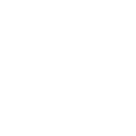
принимать криптовалютные платежи - подключиться к
PassimPay с помощью плагина. Интеграция очень проста:
просто скачайте и установите платежный модуль, следуя
прилагаемым инструкциям. После подключения ваши
клиенты получат доступ к более чем 50 криптовалютам
для оплаты.
Платежный модуль PassimPay для WordPress бесплатен и
готов к использованию сразу после установки. Хранение и
вывод средств на PassimPay также бесплатны.
Комиссия за обслуживание всегда гибкая и начинается
всего от 0,1%. Чтобы начать обработку криптовалютных
платежей на своем сайте, зарегистрируйтесь на PassimPay
и добавьте свой проект в систему.
Особенности PassimPay
PassimPay предлагает ряд эксклюзивных возможностей,
которые выделяют его на фоне других: