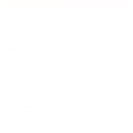
SIGMA Europe 2024
вернулась, чтобы стать крупнейшим
мероприятием в индустрии гейминга, криптовалют,
аффилиата и беттинга. На площадке
MMH Malta
собралась
мировая игровая элита, а юбилейное шоу стало настоящим
праздником для участников.
Цифры говорят сами за себя:
27,000 делегатов
1,000 спонсоров и экспонентов — в том числе и яркий
запоминающийся стенд
PassimPay
с классным мерчем
и подарками
550 спикеров
5 лаундж-зон для отдыха
2 грандиозные вечеринки
2 культурные активности
5 спортивных нетворкинг-мероприятий
2 церемонии награждения
Огромный фудкорт и выставка под открытым небом