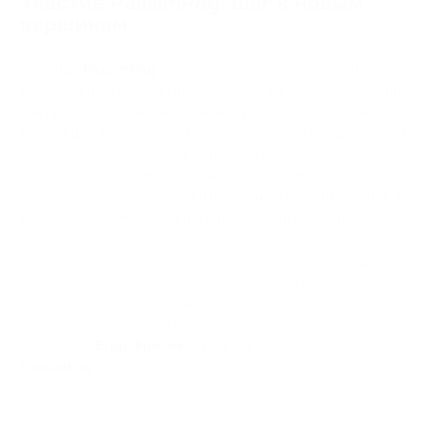
Участие PassimPay: шаг к новым
вершинам
Команда
PassimPay
присутствовала на SIGMA Europe с
ярким стендом, который стал одной из точек притяжения.
Мы представили наши решения, рассказали о планах и
ближайших релизах, встретились со старыми друзьями и
познакомились с новыми игроками рынка. Без внимания не
остался специальный мерч для события — Gentleman’s
Pack, который содержал интригующее и очень нужное во
время выставок и активного нетворкинга содержимое.
«SIGMA Europe — это возможность укрепить позиции,
наладить партнерские связи и вдохновиться. Для нас это
был шанс в очередной раз представить наш продукт на
мировой арене и доказать его конкурентоспособность»
, —
поделился
Егор Фролов
, руководитель отдела продаж
PassimPay
.