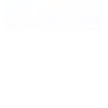
08/07/2026
Глобальное турне PassimPay в первом
полугодии 2026 года
За последние полгода команда PassimPay проехала
тысячи километров, чтобы встретиться с нашими
мерчантами и партнерами лицом к лицу. Ведь именно
так строится доверие в B2B. Мы собирали фидбеки,
Обновления бренда
презентовали новые функции нашей платформы и
доказывали на практике, как криптопроцессинг должен
работат
...