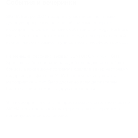
События и вечеринки
SIGMA Europe 2024 подарила участникам не только
деловую программу, но и незабываемые вечерние
мероприятия. Одним из ярких событий стал Royal Partners
Malta Event, где гости могли насладиться первоклассной
кухней, живой музыкой и уникальной атмосферой вечера.
Не меньший резонанс вызвал CENTURION MMA FIGHT.
Зрелищные бои собрали на одной площадке сильнейших
бойцов, а яркая шоу-программа сделала вечер настоящим
подарком для фанатов ММА. Главное преимущество
мероприятия — оно было доступно всем держателям
билетов, как и на многие другие вечеринки.
Эти мероприятия стали не просто развлекательной частью
SIGMA, но и идеальной платформой для нетворкинга в
непринужденной обстановке.