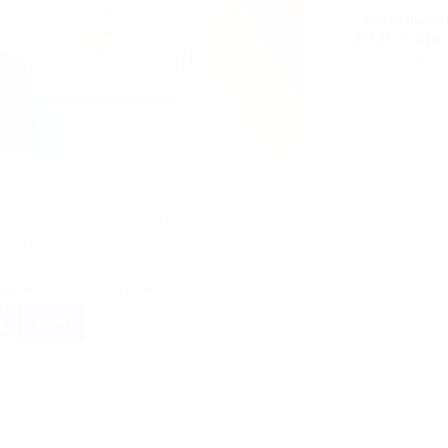
Глобально
2026 года
За последние
километров, 
партнерами ли
B2B. Мы собирали фидбеки, презентовали новые функции нашей
Обновления
платформы и 
должен работ
 для смартфонов еще в разработке.
assimPay на экран своего телефона
рме. Мы составили подробную
 будет доступно уже скоро!
делитесь ей с друзьями.
Еще