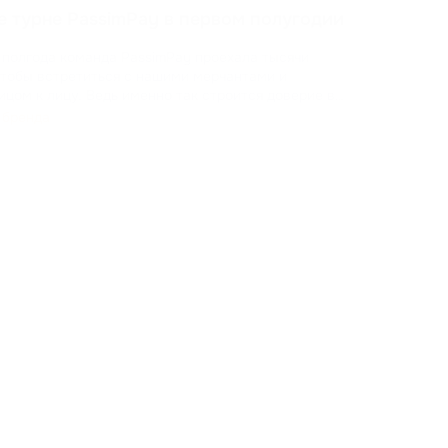
Возм
е турне PassimPay в первом полугодии
свои
прис
 полгода команда PassimPay проехала тысячи
там. Ваше мнение помогает нам расти и создавать платформ
Об
чтобы встретиться с нашими мерчантами и
цом к лицу. Ведь именно так строится доверие в
 бренда
доказывали на практике, как криптопроцессинг
ат
...