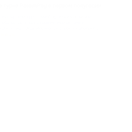
Возм
е турне PassimPay в первом полугодии
свои
прис
 полгода команда PassimPay проехала тысячи
там. Ваше мнение помогает нам расти и создавать платформ
Об
чтобы встретиться с нашими мерчантами и
цом к лицу. Ведь именно так строится доверие в
 бренда
доказывали на практике, как криптопроцессинг
ат
...