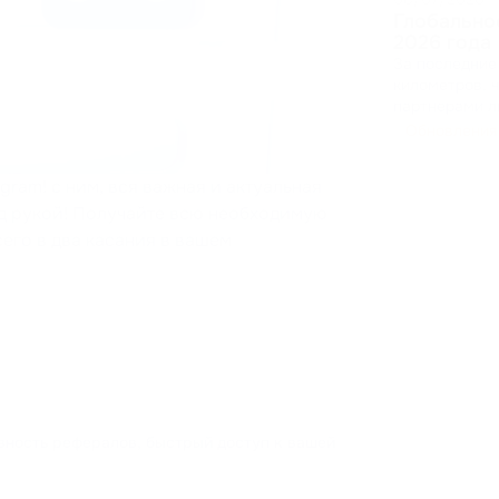
Глобально
2026 года
За последние
километров, 
партнерами ли
B2B. Мы собирали фидбеки, презентовали новые функции нашей
Обновления
платформы и 
должен работ
gram! с ним, вся важная и актуальная
д рукой! Получайте всю необходимую
его в два касания в вашем
вность рефералов, быстрый доступ к вашей