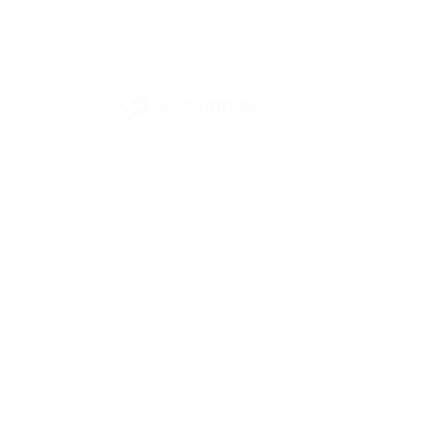
Мы рады представить вам нашего бота для Tele
информация о вашем аккаунте будет прямо по
информацию и статистику о ваших проектах вс
мессенджере!
В боте PassimPay доступна:
Статистика транзакций;
Статистика автоконвертаций;
История платформ;
Реферальная программа: список партнеров, акти
реферальной ссылке;
Настройки уведомлений.