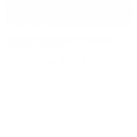
08/07/2026
Глобальное турне PassimPay в первом
полугодии 2026 года
За последние полгода команда PassimPay проехала
тысячи километров, чтобы встретиться с нашими
мерчантами и партнерами лицом к лицу. Ведь именно
так строится доверие в B2B. Мы собирали фидбеки,
Обновления бренда
презентовали новые функции нашей платформы и
доказывали на практике, как криптопроцессинг должен
работат
...