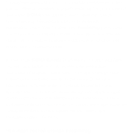
Международные события — это всегда возможности для
роста, обмена знаниями и укрепления партнерских связей.
Выставки
SiGMA
уже давно стали главными точками
притяжения для бизнеса в сферах блокчейна,
криптоплатежей, Web3 и финтеха.
PassimPay
регулярно
участвует в этих мероприятиях, чтобы делиться опытом,
представлять новые решения и обсуждать перспективы
индустрии с лидерами рынка.
В этом году
SiGMA Eurasia
2025 вновь соберет ведущих
экспертов в Дубае — глобальном хабе инноваций.
Выставка объединит представителей криптоиндустрии,
инвесторов, разработчиков, владельцев бизнеса и
поставщиков технологий. В течение нескольких дней
пройдет множество панельных дискуссий, презентаций,
круглых столов и networking-сессий. Основные темы —
будущее цифровых платежей, регулирование криптовалют,
технологии блокчейна и новые возможности для
международного бизнеса.
Что ждет гостей стенда PassimPay