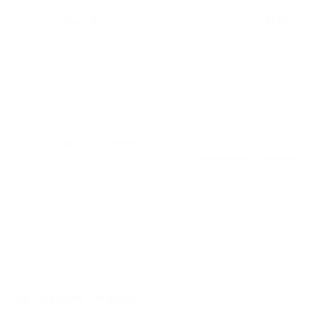
Команда
PassimPay
будет представлена на стенде
134B
,
где мы расскажем, как криптопроцессинг может помочь
компаниям масштабироваться, расширять географию
клиентов, снижать затраты на транзакции и обеспечивать
удобные и быстрые платежные решения.
В этом году мы подготовили деловую программу и
приятные бонусы для гостей стенда. Посетители смогут
получить
мерч в пляжном стиле
, который отлично
дополнит атмосферу Дубая, а также
уникальные стикеры
,
посвященные криптотрендам.
Наша команда будет рада встретиться с партнерами,
клиентами и всеми, кто интересуется криптоплатежами.
Мы открыты для обсуждения новых возможностей, обмена
идеями и демонстрации возможностей PassimPay для
бизнеса.
Оставайтесь на связи