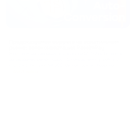
30/07/2026
Предсказуемая выручка на волатильном
рынке: автоконвертация PassimPay
В пятницу вы закрываете сделку на $5 000 в биткоине.
За выходные рынок падает. В понедельник утром этот
платёж стоит уже $4 500. Вы поставили товар, но
рынок забрал вашу маржу. Цена волатильности
Web3-кейсы
Криптоплатежи открывают доступ к глобальным
рынкам, но хранить эти активы — огромный финансовый
ри
...