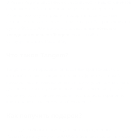
В PassimPay мы заботимся о безопасности наших клиентов
и уделяем особое внимание защите ваших средств.
Именно поэтому мы решили подарить нашим самым
активным пользователям — тем, кто провёл транзакции на
сумму $500,000 и более — эксклюзивный
комплект
холодных кошельков Tangem
, созданный в
сотрудничестве с PassimPay.
Что такое Tangem?
Tangem — это передовой аппаратный криптокошелек,
который надежно защищает ваши цифровые активы без
необходимости подключения к интернету. Он компактный,
долговечный и интуитивно понятный, Tangem устраняет
онлайн-угрозы и риски мошенничества, делая хранение
криптовалюты максимально безопасным.
Как получить подарок?
Проведите оборот с помощью криптопроцессинга
PassimPay на сумму от 500 000 $ (или эквивалент в любой