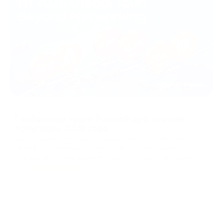
08/07/2026
Глобальное турне PassimPay в первом
полугодии 2026 года
За последние полгода команда PassimPay проехала
тысячи километров, чтобы встретиться с нашими
мерчантами и партнерами лицом к лицу. Ведь именно
так строится доверие в B2B. Мы собирали фидбеки,
Обновления бренда
презентовали новые функции нашей платформы и
доказывали на практике, как криптопроцессинг должен
работат
...