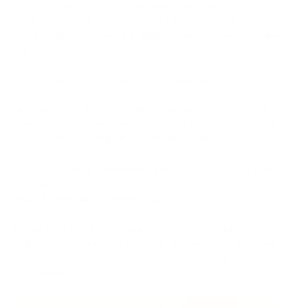
обработки криптовалюты активно борется с
мошенничеством и обеспечивает безопасность операций,
контролируя транзакции и предотвращая потенциальные
угрозы.
Соблюдение нормативных требований является
неотъемлемой частью работы шлюза для обработки
криптовалюты, и он проводит процедуры "Знай своего
клиента" (KYC) и борьбы с отмыванием денег (AML), чтобы
соответствовать нормативным требованиям.
Автоматизация и упрощение процессов позволяют шлюзу
для обработки криптовалюты оптимизировать выполнение
задач и уменьшить ручной труд.
В конечном итоге интеграция с бухгалтерскими системами
и предоставление отчетности по финансовым транзакциям
делают учет данных и анализ более удобными и
прозрачными.