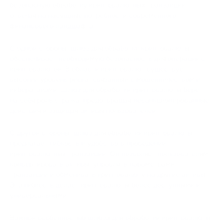
безопасную обработку криптовалютных транзакций,
отвечая на насущные потребности современного
финансового ландшафта.
С одной стороны, шлюз для обработки криптовалюты
обеспечивает необходимую безопасность для операций с
криптовалютой. В области криптовалют существует
высокий уровень риска, связанный с мошенничеством и
кибератаками. Шлюз для обработки криптовалюты берет
на себя роль стража, предотвращая несанкционированные
действия и защищая активы пользователей.
С другой стороны, шлюз для обработки криптовалюты
предлагает гибкость и удобство в проведении
криптовалютных транзакций. Он позволяет пользователям
конвертировать активы, управлять параметрами
транзакций и обменивать криптовалюту на другие активы.
Эта гибкость делает криптовалюты более доступными и
универсальными.
Важной особенностью шлюза для обработки криптовалюты