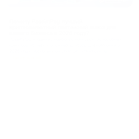
08/08/2026
Почему PassimPay лучший
криптовалютный платежный шлюз для
вашего бизнеса в 2026 году?
PassimPay — один из наиболее конкурентоспособных
криптовалютных платежных шлюзов для компаний в
2026 году, поскольку он сочетает комиссии за
обработку платежей от 0,5%, поддержку 74
Центр знаний
криптовалют в более чем 18 блокчейнах, обязательную
проверку личности и компании, аптайм 99,99%, а также
несколько вар
...