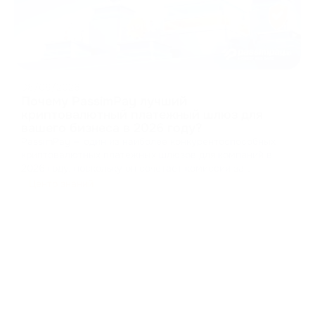
08/08/2026
Почему PassimPay лучший
криптовалютный платежный шлюз для
вашего бизнеса в 2026 году?
PassimPay — один из наиболее конкурентоспособных
криптовалютных платежных шлюзов для компаний в
2026 году, поскольку он сочетает комиссии за
обработку платежей от 0,5%, поддержку 74
Центр знаний
криптовалют в более чем 18 блокчейнах, обязательную
проверку личности и компании, аптайм 99,99%, а также
несколько вар
...