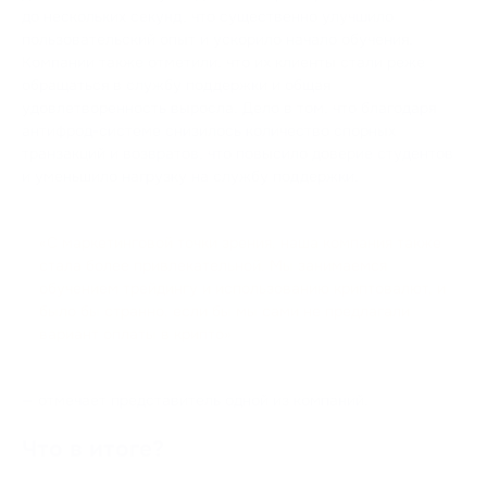
до нескольких секунд, что существенно улучшило
пользовательский опыт и ускорило начало обучения.
Компании также отметили, что их клиенты стали реже
обращаться в службу поддержки и общая
удовлетворенность выросла. Дело в том, что благодаря
антифрод-системе снизилось количество спорных
транзакций и возвратов, что повысило доверие студентов
и уменьшило нагрузку на службу поддержки.
«С маркетинговой точки зрения, наша компания также
стала более привлекательной. Мы занимаемся
обучением трейдингу и использованию криптовалют, и
было бы странно, если бы мы сами не предлагали
вариант оплаты в крипто»
— отмечает представитель одной из компаний.
Что в итоге?