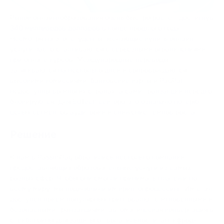
Рынок онлайн-образования очень быстро растет, достигнув
340 миллиардов долларов
в конце прошлого года.
Несмотря на это, студенты, желающие купить онлайн
услуги часто сталкиваются с серьезными ограничениями
при оплате курсов. Международные переводы
затягиваются на несколько дней и сопровождаются
высокими комиссиями, банковские карты и PayPal
недоступны во многих странах, а сами транзакции нередко
блокируются. Для EdTech сектора это означало потерю
целых сегментов аудитории и снижение темпов роста.
Решение
К нам в PassimPay обратились несколько компаний,
предоставляющих образовательные услуги из самых
разных сфер. Чтобы они смогли принимать платежи по
всему миру, мы подключили им криптопроцессинг. Им стал
доступен прием популярных криптовалют с мгновенными и
безопасными транзакциями, автоматическая конвертация в
стейблкоины для защиты от волатильности, антифрод-