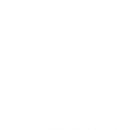
система и прозрачная финансовая отчетность. Благодаря
готовым API и виджетам внедрение заняло минимальное
время и не потребовало серьезных изменений в
инфраструктуре компаний.
Результаты для клиентов
В течение первых месяцев после запуска
криптопроцессинга компании отметили рост числа
студентов из регионов с ограниченными банковскими
сервисами на 20–30%. Студенты подключились из 20
новых стран — из Латинской Америки, США, Европы и
даже Африки. Также снизился показатель отказов на
оплате, то есть меньше людей уходило с платформы из-за
сложной системы на сайте. При этом сами издержки на
транзакции сократились в 10 раз, поскольку пропала
курсовая разница и банковская комиссия, которая сильно
выше, чем у нашего сервиса.
Время обработки платежей сократилось с нескольких дней
до нескольких минут, а для некоторых криптовалют — даже