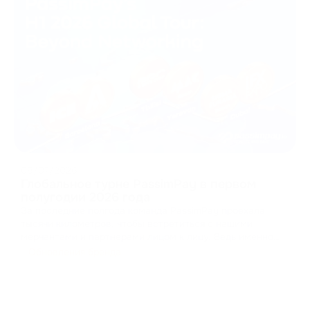
08/07/2026
Глобальное турне PassimPay в первом
полугодии 2026 года
За последние полгода команда PassimPay проехала
тысячи километров, чтобы встретиться с нашими
мерчантами и партнерами лицом к лицу. Ведь именно
так строится доверие в B2B. Мы собирали фидбеки,
Обновления бренда
презентовали новые функции нашей платформы и
доказывали на практике, как криптопроцессинг должен
работат
...