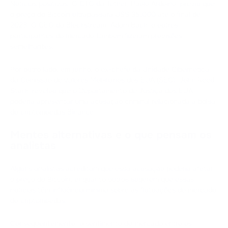
Notícias positivas: O CTO da Tether, Paolo Ardoino, previu que
o preço do Bitcoin ultrapassará US$ 35.000 até o final de
2023. O CEO da Blockstream, Adam Back, e outros
participantes do mercado também fizeram previsões
semelhantes.
Por outro lado, em junho, o ex-chefe da Unidade Cibernética
da Comissão de Valores Mobiliários dos EUA (SEC), John Reed
Stark, revelou que o Departamento de Justiça dos EUA
poderia apresentar uma acusação criminal relacionada à bolsa
de criptomoedas Binance.
Mentes alternativas e o que pensam os
analistas
Alguns analistas acreditam que essa acusação poderia afetar
o preço do Bitcoin, enquanto outros sugerem que essas
notícias têm influência mínima sobre as flutuações do mercado
de criptomoedas.
Consequentemente, o sentimento do mercado entre os