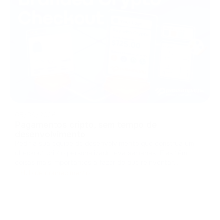
05/08/2026
Pagamentos cripto, sem tempo de
desenvolvimento
Pedir à sua equipe de desenvolvimento que construa um
checkout cripto personalizado leva semanas. Eles têm
coisas mais importantes a fazer do que reinventar
interfaces de pagamento. Projetar um checkout do zero
Hub de conhecimento
significa lidar com caches, gerenciar estados e criar
componentes de interface. Isso c
...