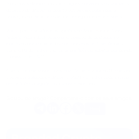
formadores de mercado varia: alguns preveem o crescimento
do preço do Bitcoin, enquanto outros especulam que a
acusação da Binance pode afetar negativamente o preço.
Vale a pena considerar as opiniões de Adam Back e Paolo
Ardoino. Adam Back ocupa uma posição de destaque no
mundo do blockchain e das criptomoedas, e Paolo Ardoino,
como CTO da Tether, exerce uma influência substancial devido
à emissão do USDT.
Com o controle sobre ativos que afetam o valor do Bitcoin em
trocas centralizadas - Bitcoin e USDT - a Tether pode exercer
uma influência significativa sobre o mercado.
Gostou do artigo? Compartilhe-o com os seus amigos.
Mais