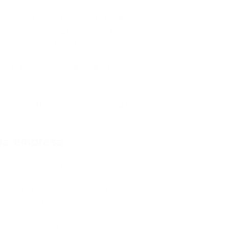
edas, 29.000 posições de traders no
 nas bolsas de criptomoedas durante o
ões eram vendidas e 12% eram compradas.
S$ 104 milhões e ordens de Ethereum no
 na bolsa Huobi no par BTC/USDT, no
ua empresa
de nossas opções de pagamento,
rar o Bitcoin em nossas soluções de
ibilidade e a conveniência de utilizar
centralizada.
a empresa, nosso compromisso de aceitar