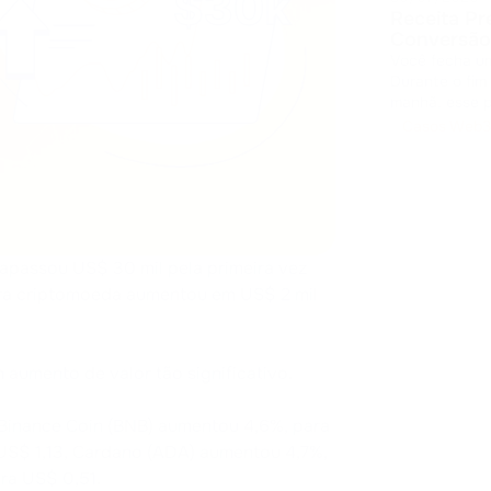
Receita Pr
Conversão
Você fecha um
Durante o fim
manhã, esse 
o mercado ficou com sua
Casos Web3
pagamentos em
trapassou US$ 30 mil pela primeira vez
eira criptomoeda aumentou em US$ 2 mil
aumento de valor tão significativo.
Binance Coin (BNB) aumentou 4,6%, para
US$ 1,13, Cardano (ADA) aumentou 4,7%,
ra US$ 0,51.