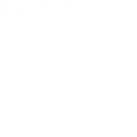
A ma
evisível em um Mercado Volátil: Auto-
por ende
 da PassimPay
50, m
 negócio de $5.000 na sexta-feira em Bitcoin.
algu
Ca
 de semana, o mercado cai. Na segunda-feira de
para
pagamento vale $4.500. Você entregou o produto, mas
 margem. O custo da volatilidade Os
 cripto abrem mercados globais, mas arm
...