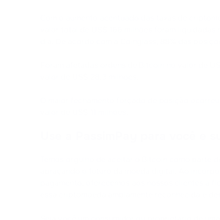
Com o aumento acentuado das taxas de criptomo
valor total de US$ 166 milhões foram liquidadas
dia. De acordo com a Coinglass, 88% das posiç
Foram afetadas ordens de Bitcoin no valor de U
valor de US$ 28,3 milhões.
O maior fechamento forçado de posição ocorreu
valor de US$ 11 milhões.
Use a PassimPay para você e s
Temos orgulho de aceitar o Bitcoin como parte 
abraçando o futuro da moeda digital. Ao incorpo
pagamento, oferecemos aos nossos clientes a flex
essa criptomoeda amplamente reconhecida e des
Seja você um consumidor ou proprietário de um