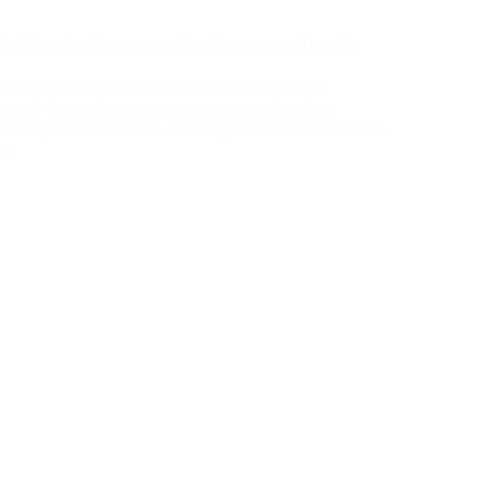
Ava
Você
 da PassimPay no primeiro semestre de
comp
cres
ses, a equipe da PassimPay viajou milhares de
por lá também. Seus co
No
 reunir face a face com os nossos merchants e
plat
sim que se constrói a confiança no B2B. Coletamos
tamos os novos recursos da nossa plataforma e
ca
a como o pro
...