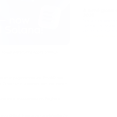
08/07/2026
A turnê global
2026
Nos últimos seis me
quilômetros para se
parceiros. Afinal, é as
feedbacks, apresen
Novidades da mar
provamos na prátic
 nossa plataforma agora oferece 
 aceitar pagamentos em PYUSD nas 
m
. Quais oportunidades isso traz para o 
 utilizam o ecossistema do PayPal e 
e econômica Solana ou na amplamente 