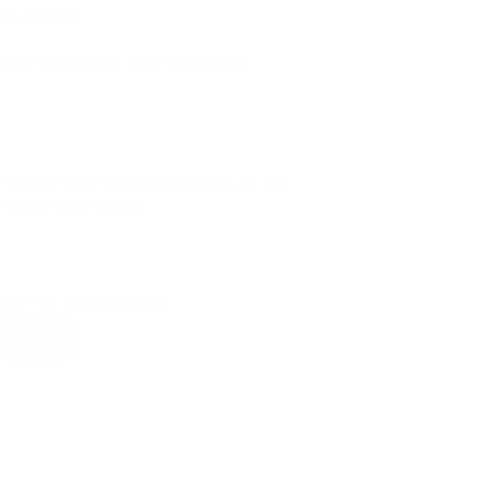
us clientes.
coin atrelada ao dólar americano, 
 PayPal USD nas configurações da sua 
 PYUSD hoje mesmo!
 com os seus amigos.
Mais