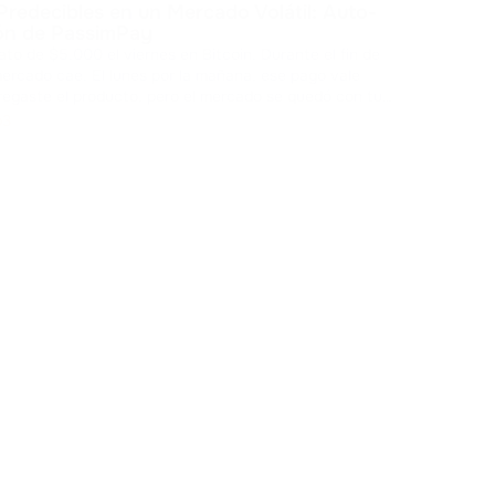
Predecibles en un Mercado Volátil: Auto-
direcc
ón de PassimPay
20 mi
rato de $5.000 el viernes en Bitcoin. Durante el fin de
comp
Ca
ercado cae. El lunes por la mañana, ese pago vale
opor
egaste el producto, pero el mercado se quedó con tu
b3
ro almacenar esos act
...