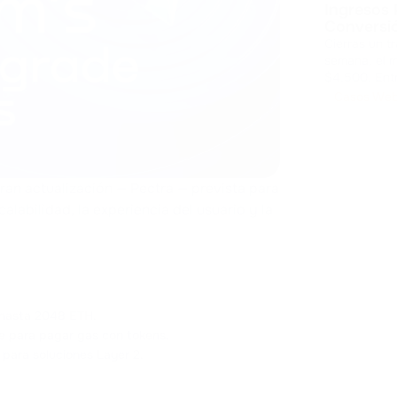
Ingresos 
Conversi
Cierras un t
semana, el m
$4.500. Entr
margen. El coste de la volatilidad Los pagos cripto abren mercados
Casos We
globales, pe
ran actualización — Pectra — prevista para
alabilidad, la experiencia del usuario y la
r hasta 2048 ETH.
rte para pagar gas con tokens.
 para soluciones Layer 2.