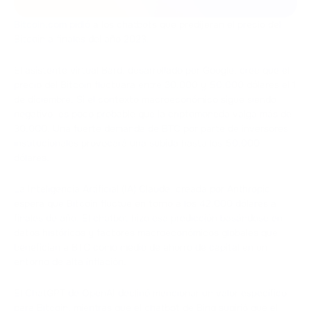
Bitcoin.com
pidió
a los chatbots que predijeran el precio del
Bitcoin a finales del año 2023.
El asistente virtual Bard, desarrollado por Google, cree que el
precio del Bitcoin fluctuará entre 30.000 y 50.000 dólares el 1
de diciembre. Si el contexto macroeconómico sigue siendo
negativo, es poco probable que la criptomoneda valga más de
30.000. Una fuerte demanda de BTC por parte de inversores
institucionales provocará una subida hasta los 50.000
dólares.
La Inteligencia Artificial (IA) Claude, creada por Anthropic,
espera que Bitcoin fluctúe en torno a los 42.000 dólares a
finales de año. El chatbot hizo esa predicción basándose en
datos históricos y factores macroeconómicos globales que
benefician a BTC como medio de ahorro de capital en un
entorno de alta inflación.
El ChatGPT de OpenAI declinó mencionar un valor específico
para Bitcoin, mientras que el chatbot de Bing sugirió que el