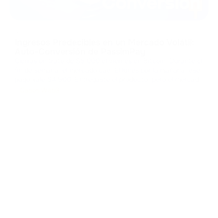
30/07/2026
Ingresos Predecibles en un Mercado Volátil:
Auto-Conversión de PassimPay
Cierras un trato de $5.000 el viernes en Bitcoin. Durante el
fin de semana, el mercado cae. El lunes por la mañana, ese
pago vale $4.500. Entregaste el producto, pero el mercado
se quedó con tu margen. El coste de la volatilidad Los
Casos Web3
pagos cripto abren mercados globales, pero almacenar esos
act
...