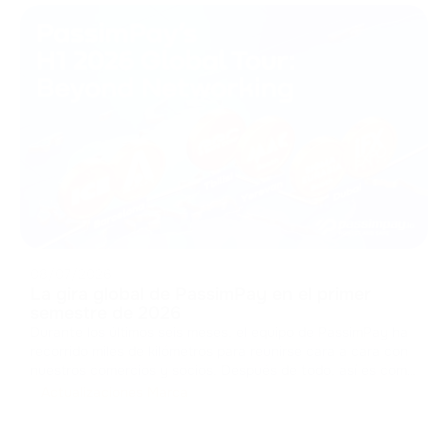
08/07/2026
La gira global de PassimPay en el primer
semestre de 2026
Durante los últimos seis meses, el equipo de PassimPay ha
recorrido miles de kilómetros para reunirse cara a cara con
nuestros comercios y socios. Después de todo, así es como
se construye la confianza en el sector B2B. Hemos
Actualizaciones Marca
recopilado comentarios, presentado las nuevas funciones
de nuestra plat
...