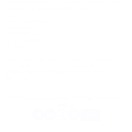
Hemos ampliado nuestra lista de activos — ahora hay cinco
nuevas criptomonedas disponibles en la plataforma:
FB (Fractal Bitcoin)
XEC (eCash)
DGB (DigiByte)
CAT (CatCoin)
TRUMP
Todas las nuevas monedas ya están activas y listas para
usarse. ¡Mantente al tanto y síguenos en redes sociales —
seguimos trabajando para mejorar y hacer crecer la
plataforma!
D¿Te ha gustado este artículo? Compártelo con tus
amigos.
Más