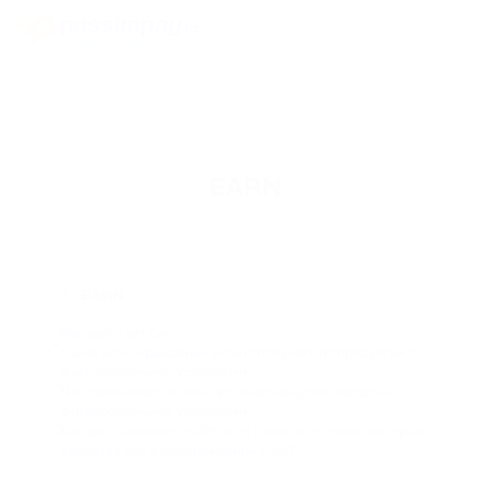
EARN
EARN
1
Как работает Earn?
Какие вознаграждения можно получить по продуктам с
фиксированными условиями?
Что произойдет, если я досрочно выкуплю продукты с
фиксированными условиями?
Как рассчитывается APR и из каких источников поступают
средства для вознаграждений Earn?