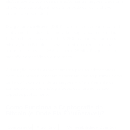
elíptica que o Bitcoin usa para autorizar transações. Dada uma
chave pública, o algoritmo de Shor pode derivar a chave
privada correspondente.
O algoritmo de Grover
(1996) acelera a busca por força bruta,
efetivamente reduzindo à metade a segurança em bits das
funções hash. Isso afeta o SHA-256, o algoritmo por trás da
mineração do Bitcoin e do hash de blocos, reduzindo sua
segurança efetiva de 256 bits para 128 bits. É significativo,
mas não catastrófico a curto prazo.
A distinção importa especificamente para as criptomoedas
porque as redes blockchain transmitem chaves públicas como
parte do fluxo normal de transações — diferentemente de
senhas ou arquivos criptografados, que raramente são
expostos publicamente.
Como Funciona a Criptografia do
Bitcoin (e Onde Ela É Vulnerável)?
Componente
Algoritmo
Vulnerabilidade Quântica