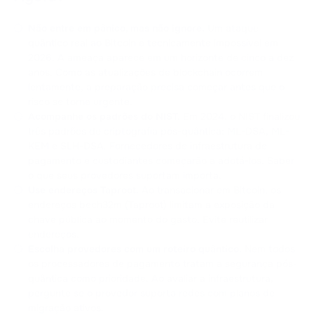
Não entre em pânico, mas não ignore.
Um ataque
quântico real ao Bitcoin é tecnicamente impossível em
2026. A ameaça aparece em um horizonte de cinco a dez
anos. Como as atualizações de blockchain ocorrem
lentamente, a preparação precisa começar antes que o
risco se torne urgente.
Acompanhe os padrões do NIST.
Em 2024, o NIST finalizou
três padrões de criptografia pós-quântica: ML-DSA, ML-
KEM e SLH-DSA. Fornecedores de infraestrutura de
pagamento e custodiantes começarão a adotá-los. Saber
o que seus provedores suportam importa.
Use endereços Taproot.
Ao transacionar em Bitcoin, os
endereços bech32m (Taproot) limitam a exposição da
chave pública ao momento do gasto. Evite reutilizar
endereços.
Escolha provedores com um roteiro quântico.
Nem todos
os processadores de pagamento tratam a segurança pós-
quântica como prioridade. Ao avaliar a infraestrutura,
pergunte se o provedor suporta redes com planos de
migração ativos.