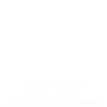
quânticos a tempo.
A resposta é seguir os padrões pós-quânticos do NIST, usar
endereços Taproot e trabalhar com redes que tenham roteiros
de migração ativos. Para as empresas, a escolha da
infraestrutura de pagamento importa. Isso porque a
intersecção entre computação quântica e criptomoeda é cada
vez mais um fator de risco operacional de longo prazo.
A
PassimPay
acompanha o desenvolvimento da criptografia
pós-quântica e as atualizações nas blockchains já integradas
em sua plataforma, para poder considerar a tempo as
mudanças na infraestrutura de pagamento.
Gostou do artigo? Compartilhe-o com os seus amigos.
Mais