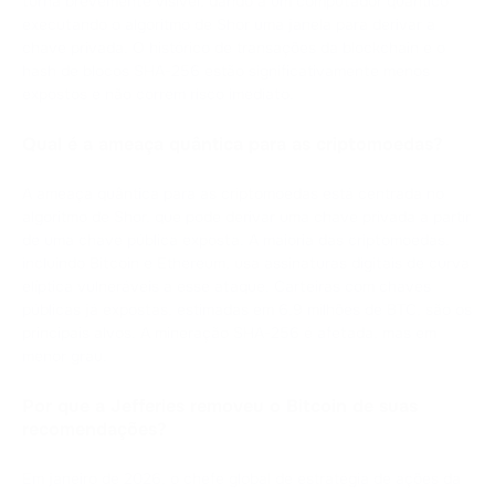
torna brevemente visível, dando a um computador quântico
executando o algoritmo de Shor uma janela para derivar a
chave privada. O histórico de transações da blockchain e o
hash de blocos SHA-256 estão significativamente menos
expostos e não correm risco imediato.
Qual é a ameaça quântica para as criptomoedas?
A ameaça quântica para as criptomoedas está centrada no
algoritmo de Shor, que pode derivar uma chave privada a partir
de uma chave pública exposta. A maioria das criptomoedas,
incluindo Bitcoin e Ethereum, usa assinaturas digitais de curva
elíptica vulneráveis a esse ataque. Carteiras com chaves
públicas já expostas, estimadas em 6,9 milhões de BTC, são os
principais alvos. A mineração SHA-256 é afetada, mas em
menor grau.
Por que a Jefferies removeu o Bitcoin de suas
recomendações?
Em janeiro de 2026, o chefe global de estratégia de ações da