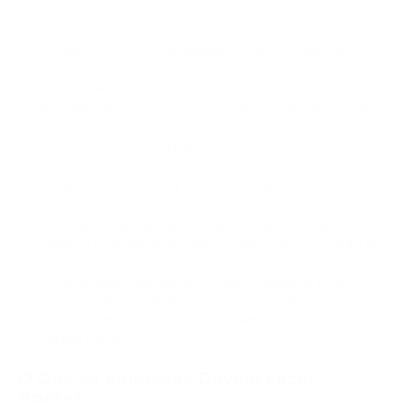
Isso importa porque, primeiro, carteiras que já expuseram suas
chaves públicas através de qualquer transação passada são
alvos pré-carregados para um futuro ataque quântico.
Segundo, endereços P2PK antigos armazenam chaves
públicas diretamente on-chain sem uma camada adicional de
hash. Isso os torna permanentemente expostos,
independentemente de o proprietário voltar a transacionar.
Passos práticos para reduzir a exposição agora:
Usar endereços Taproot (formato bech32m) — eles
retardam a exposição da chave pública até o momento do
gasto
Nunca reutilizar endereços — cada transação a partir de
um novo endereço limita a janela de exposição
Mover fundos de endereços P2PK antigos e formatos de
carteira iniciais
O Que as Empresas Devem Fazer
Agora?