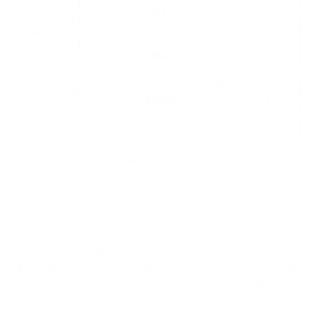
Alta
— o algoritmo de Shor deriva
Assinaturas
ECDSA
uma chave privada a partir de uma
digitais
(secp256k1)
chave pública exposta
Baixa
— o algoritmo de Grover
Hash de
SHA-256
reduz a segurança efetiva de 256
blocos
para 128 bits
HASH160
Média
— se uma chave pública já
Endereços
(SHA-256 +
foi exposta on-chain, o endereço
de carteira
RIPEMD-160)
está em risco
O histórico de transações da blockchain não é vulnerável. O
que está em risco é o momento em que uma transação é
transmitida — quando a chave pública do remetente se torna
brevemente visível on-chain e o algoritmo de Shor poderia
derivar a chave privada a partir dela.
A categoria de maior risco são os endereços P2PK antigos e as
carteiras de Satoshi, onde a chave pública é armazenada
diretamente on-chain e permanentemente exposta. Estima-se
que atualmente 6,9 milhões de BTC estejam em carteiras com
chaves públicas expostas.