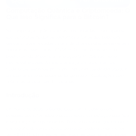
Computação Quântica e Criptomoeda: O
Que Isso Significa para o Bitcoin?
Na computação quântica e nas criptomoedas, o principal risco
são as futuras máquinas tolerantes a falhas que poderiam
derivar chaves privadas a partir de chaves públicas expostas e
quebrar as assinaturas ECDSA do Bitcoin. O histórico da
blockchain do Bitcoin e a mineração SHA-256 são muito
menos vulneráveis. A mesma ameaça afeta as finanças
tradicionais, sistemas em nuvem, ferramentas de identidade e
armazenamento de dados de longo prazo. Atualizações pós-
quânticas já estão sendo testadas.
Introdução
Em março de 2026, a Google Quantum AI publicou uma
pesquisa que reformulou o debate sobre computação quântica
e segurança de criptomoedas. O estudo estimou que romper a
criptografia de curva elíptica do Bitcoin poderia exigir menos
de 500.000 qubits físicos. Isso é aproximadamente 20 vezes