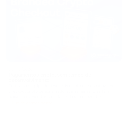
05/08/2026
Pagamentos cripto, sem tempo de
desenvolvimento
Pedir à sua equipe de desenvolvimento que construa um
checkout cripto personalizado leva semanas. Eles têm
coisas mais importantes a fazer do que reinventar
interfaces de pagamento. Projetar um checkout do zero
Hub de conhecimento
significa lidar com caches, gerenciar estados e criar
componentes de interface. Isso c
...