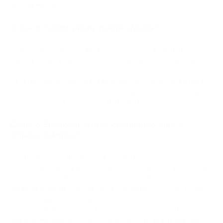
anteriormente.
O que é "colete agora, decifre depois"?
"Colete agora, decifre depois" refere-se a coletar dados
criptografados hoje com a intenção de decifrá-los quando
computadores quânticos suficientemente poderosos se
tornarem disponíveis. Aplicado ao Bitcoin, o livro-razão público
da blockchain já é acessível a potenciais adversários. O risco
existe agora, embora a capacidade de decifração ainda não.
Como o Ethereum está se preparando para a
ameaça quântica?
O Ethereum tem um dos roteiros pós-quânticos mais
estruturados da indústria. Vitalik Buterin publicou um plano de
atualização detalhado em fevereiro de 2026, cobrindo quatro
áreas distintas da criptografia do Ethereum. O EIP-8141, que
introduz agilidade de assinatura para contas de usuário, está
sendo considerado para o hard fork Hegotá planejado para a
segunda metade de 2026. A Ethereum Foundation visa uma