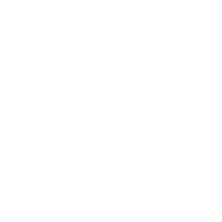
menor do que as estimativas anteriores. Também modelou um
cenário em que um atacante quântico poderia derivar uma
chave privada em nove minutos, dentro da janela de
confirmação do Bitcoin.
O mercado também começou a tratar a ameaça quântica
como um risco real de longo prazo. Em janeiro de 2026, a
Jefferies removeu o Bitcoin de suas recomendações devido a
preocupações com computação quântica. Anteriormente, em
maio de 2025, a BlackRock alertou os detentores de ETFs de
Bitcoin que avanços na computação quântica poderiam minar
a criptografia que protege a rede Bitcoin.
A ameaça não se limita às criptomoedas. Os computadores
quânticos visam qualquer sistema construído sobre
criptografia de chave pública — bancos tradicionais,
infraestrutura em nuvem, identidade digital, registros
governamentais, arquivos criptografados. As criptomoedas
estão simplesmente entre os mais expostos porque as chaves
públicas costumam ser visíveis on-chain por design.