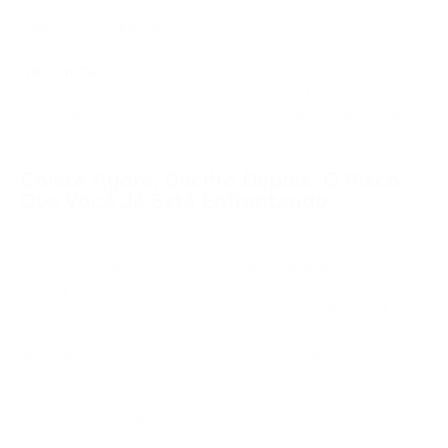
está atualmente na fase de pesquisa, sem cronograma de
implantação publicado.
QRL e IOTA.
Ambos foram construídos com resistência
quântica desde o início, usando assinaturas baseadas em hash
em vez de ECDSA. Eles não são vulneráveis ao algoritmo de
Shor por design.
Colete Agora, Decifre Depois: O Risco
Que Você Já Está Enfrentando
Essa classe de ataque não exige que um computador quântico
exista hoje. Adversários já estão coletando dados
criptografados com a intenção de decifrá-los quando
hardware suficientemente poderoso se tornar disponível.
Aplicado ao Bitcoin, como a blockchain é um livro-razão
público, cada transação já transmitida, incluindo as chaves
públicas a ela vinculadas, está permanentemente registrada e
é livremente acessível. Um atacante não precisa interceptar
nada em tempo real — os dados já estão lá.