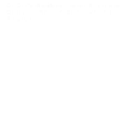
Os Computadores Quânticos Podem
Quebrar o Bitcoin? Status Atual da
Ameaça
Não, o hardware quântico atual não pode quebrar a
criptografia do Bitcoin. As máquinas líderes de hoje, como a
Google Willow com 105 qubits e a IBM Condor com 1.121 qubits,
estão ordens de magnitude abaixo do limite necessário para
um ataque real.
Em abril de 2026, o pesquisador independente Giancarlo Lelli
venceu o Q-Day Prize do Project Eleven ao quebrar uma
chave de curva elíptica de 15 bits em hardware quântico da
IBM de acesso público. Foi uma melhoria de 512 vezes em
relação à demonstração pública anterior de setembro de 2025.
O Bitcoin usa chaves de 256 bits. A diferença entre 15 bits e
256 bits representa aproximadamente 2^241 vezes mais
dificuldade computacional.
Os requisitos de recursos para quebrar o ECDSA do Bitcoin
têm caído drasticamente com cada nova estimativa. A maioria