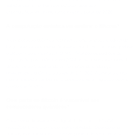
substancial, e nenhum computador quântico
criptograficamente relevante existe a partir de 2026.
A computação quântica vai quebrar o Bitcoin?
A computação quântica representa uma ameaça credível de
longo prazo ao esquema de assinatura do Bitcoin, mas quebrar
o Bitcoin não é inevitável. O NIST finalizou os padrões de
criptografia pós-quântica em 2024, e os desenvolvedores do
Bitcoin estão trabalhando em formatos de endereço
resistentes à quântica através do BIP-360. A ameaça é real,
mas a resposta também é; a questão é se a migração ocorre
rápido o suficiente.
Qual parte do Bitcoin é vulnerável aos
computadores quânticos?
O esquema de assinatura digital do Bitcoin — ECDSA
(secp256k1) — é a principal vulnerabilidade. Quando uma
transação é transmitida, a chave pública do remetente se