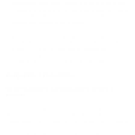
Diversifique entre redes.
Ethereum, XRPL e NEAR já têm
cronogramas pós-quânticos concretos. Aceitar uma gama
mais ampla de ativos reduz o risco de concentração no
modelo criptográfico atual do Bitcoin.
Empresas usam provedores de pagamento em criptomoedas
como a PassimPay para aceitar 74 criptomoedas, incluindo
Ethereum, XRPL e outras redes que já trabalham em
infraestrutura segura contra a quântica. Assim, não há
necessidade de processar pagamentos internamente.
Perguntas Frequentes
Os computadores quânticos podem quebrar o
Bitcoin?
Os computadores quânticos atuais não podem quebrar o
Bitcoin. As máquinas mais avançadas disponíveis hoje, como a
Google Willow com 105 qubits e a IBM Condor com 1.121 qubits,
ficam muito abaixo dos estimados 500.000 qubits físicos
necessários para executar um ataque real. A diferença é