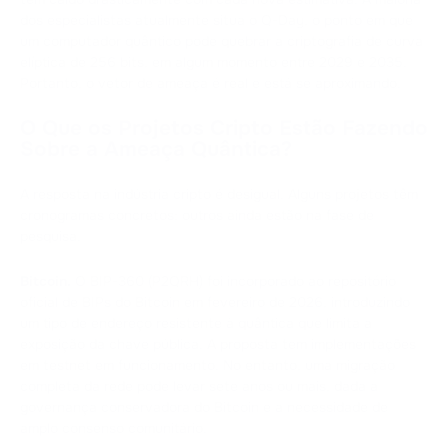
dos especialistas atualmente situa o Q-Day, o ponto em que
um computador quântico pode quebrar a criptografia de curva
elíptica de 256 bits, em algum momento entre 2029 e 2035.
Portanto, o vetor de ameaça é real e está se aproximando.
O Que os Projetos Cripto Estão Fazendo
Sobre a Ameaça Quântica?
A resposta na indústria cripto é desigual. Alguns projetos têm
cronogramas concretos; outros ainda estão na fase de
pesquisa.
Bitcoin.
O BIP-360 (P2QRH) foi incorporado ao repositório
oficial de BIPs do Bitcoin em fevereiro de 2026, introduzindo
um tipo de endereço resistente à quântica que limita a
exposição da chave pública. A proposta tem implementações
em testnet em funcionamento. No entanto, uma migração
completa da rede pode levar sete anos ou mais, dada a
governança conservadora do Bitcoin e a necessidade de
amplo consenso comunitário.