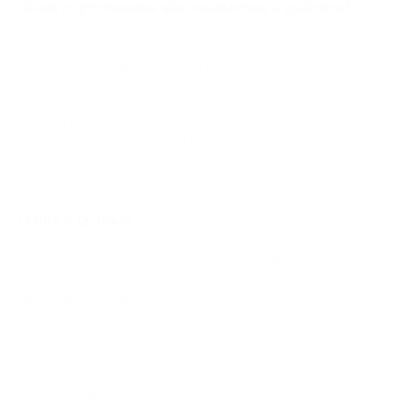
Quais criptomoedas são resistentes à quântica?
QRL e IOTA foram construídas usando assinaturas baseadas
em hash em vez de ECDSA, tornando-as resistentes ao
algoritmo de Shor por design. O XRPL da Ripple estabeleceu
um prazo de migração de 2028 para assinaturas seguras
contra a quântica. Ethereum e NEAR Protocol têm roteiros
pós-quânticos ativos com implantações em testnet a curto
prazo. O Bitcoin tem uma proposta no BIP-360, mas ainda não
tem um cronograma de implantação confirmado.
O que é Q-Day?
Q-Day é o ponto em que um computador quântico se torna
poderoso o suficiente para quebrar a criptografia de curva
elíptica que protege as carteiras e transações do Bitcoin. A
maioria dos especialistas estima que o Q-Day chegará em
algum momento entre 2029 e 2035. Ainda assim, a pesquisa
da Google de março de 2026, que reduziu os requisitos
estimados de qubits em aproximadamente 20 vezes, sugere
que o cronograma pode ser mais curto do que se assumia