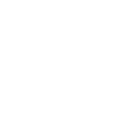
Os computadores clássicos processam informações como bits,
onde cada um é 0 ou 1. Os computadores quânticos usam
qubits, que podem existir em múltiplos estados
simultaneamente através de uma propriedade chamada
superposição. Combinado com o emaranhamento, onde os
qubits se influenciam mutuamente independentemente da
distância, isso permite que máquinas quânticas avaliem
enormes espaços de soluções em paralelo.
Como resultado, as máquinas quânticas podem resolver
determinados problemas matemáticos que nenhum
computador clássico conseguiria resolver em qualquer prazo
prático.
Dois algoritmos definem a ameaça criptográfica:
O algoritmo de Shor
(1994) pode fatorar números grandes e
resolver problemas de logaritmo discreto exponencialmente
mais rápido do que qualquer método clássico. Isso ameaça
diretamente o ECDSA — o esquema de assinatura de curva