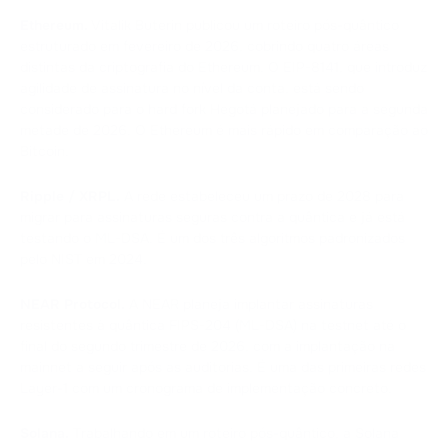
Ethereum.
Vitalik Buterin publicou um roteiro pós-quântico
estruturado em fevereiro de 2026, cobrindo quatro áreas
distintas da criptografia do Ethereum. O EIP-8141, que introduz
agilidade de assinatura no nível da conta, está sendo
considerado para o hard fork Hegotá planejado para a segunda
metade de 2026. O Ethereum é mais rápido em comparação ao
Bitcoin.
Ripple / XRPL.
A rede estabeleceu um prazo de 2028 para
migrar para assinaturas seguras contra a quântica e já está
testando o ML-DSA. É um dos três algoritmos padronizados
pelo NIST em 2024.
NEAR Protocol.
A NEAR planeja implantar assinaturas
resistentes à quântica FIPS-204 (ML-DSA) na testnet até o
final do segundo trimestre de 2026, com a implantação na
mainnet a seguir após as auditorias. É uma das primeiras redes
Layer-1 com um cronograma de implementação concreto.
Solana.
Trabalhando em um roteiro pós-quântico, a Solana