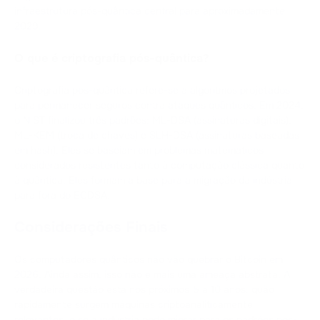
infraestrutura pós-quântica central para aproximadamente
2029.
O que é criptografia pós-quântica?
Criptografia pós-quântica refere-se a algoritmos projetados
para permanecer seguros contra ataques quânticos. Em 2024,
o NIST finalizou três padrões: ML-DSA (assinaturas digitais),
ML-KEM (troca de chaves) e SLH-DSA (assinaturas baseadas
em hash). Eles se baseiam em problemas matemáticos
considerados resistentes tanto à computação clássica quanto
à quântica. Eles formam a base para a migração da indústria
para fora do ECDSA.
Considerações Finais
Os computadores quânticos não vão quebrar o Bitcoin em
2026. Ainda assim, isso não é mais uma ameaça abstrata. A
verdadeira questão está nos próximos 5 a 10 anos: quão
rapidamente surgem máquinas criptoanaliticamente
relevantes, e se a indústria pode migrar para os padrões pós-