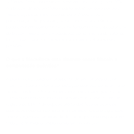
Jefferies, Christopher Wood, removeu uma alocação de 10%
em Bitcoin de seu portfólio modelo, substituindo-a por ouro
físico e ações de mineração de ouro. Wood citou a
preocupação de que avanços na computação quântica
poderiam eventualmente minar os fundamentos criptográficos
do Bitcoin. Isso o torna inadequado como reserva de valor de
longo prazo para portfólios institucionais e voltados para
pensões.
O que a BlackRock está dizendo sobre Bitcoin e
computação quântica?
A BlackRock atualizou o prospecto de seu iShares Bitcoin
Trust (IBIT) para incluir a computação quântica como um fator
de risco explícito. Foi a primeira vez que a maior gestora de
ativos do mundo reconheceu formalmente a ameaça em um
registro de ETF. A divulgação alerta que futuros avanços
quânticos poderiam comprometer os sistemas criptográficos
que protegem as carteiras de Bitcoin e que uma resposta em
toda a rede exigiria amplo consenso comunitário.