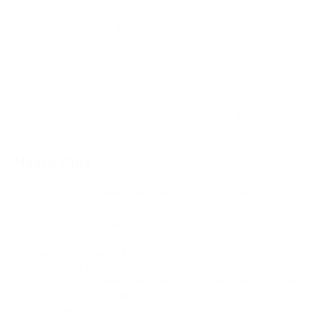
Essas vantagens são especialmente importantes no comércio
transfronteiriço, onde transferências bancárias, falhas de
cartão, spreads cambiais e atrasos na liquidação geram atrito
diário.
Para a maioria das empresas, a configuração prática é aceitar
criptomoedas e receber moeda fiduciária. O processador
realiza a conversão no momento do pagamento, de modo que
nenhum ativo volátil fica no balanço.
Neste Guia
Como os pagamentos em criptomoedas funcionam para
empresas
Por que as empresas estão aceitando pagamentos em
criptomoedas em 2026
Quando os pagamentos em criptomoedas fazem sentido e
quando não fazem
Como os pagamentos em criptomoedas se comparam com
pagamentos com cartão de crédito
Como configurar pagamentos em criptomoedas passo a