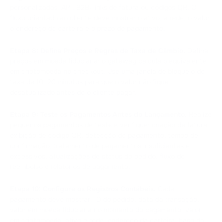
personalizadas: API. B2B: links de fatura ou códigos QR. O
fluxo orientado ao cliente deve mostrar o ativo, a rede, o valor,
o endereço da carteira e o prazo de pagamento.
Etapa 8: Defina Preços e Regras de Taxa de Câmbio.
Defina
preços em moeda fiduciária; o gateway calcula o equivalente
em criptomoeda no checkout. Use uma janela de bloqueio de
taxa de 10–20 minutos para que o valor não fique
desatualizado antes de o cliente pagar.
Etapa 9: Teste os Pagamentos Antes do Lançamento.
Realize
pequenos pagamentos de teste e verifique: criação de fatura,
exibição de código QR, detecção de pagamento, tempo de
confirmação, tratamento de pagamentos insuficientes e
excessivos, atualizações de status do pedido, fluxo de
reembolso e relatórios de pagamento.
Etapa 10: Configure os Registros Contábeis.
Cada
pagamento deve mostrar: ID do pedido, data da transação,
valor em moeda fiduciária no momento do pagamento, valor
em criptomoeda, ativo e rede, endereço da carteira, hash da