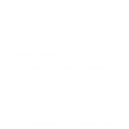
mantém BTC ou ETH. Portanto, não há exposição de preço
nem risco de custódia.
Para as equipes financeiras, nada muda. Os pagamentos
chegam via transferência bancária, aparecem como renda
fiduciária padrão e não requerem contabilidade separada de
cripto.
Perguntas Frequentes
Como funcionam as transações em criptomoedas?
Uma transação de criptomoeda transfere ativos digitais de um
endereço de carteira para outro em uma blockchain. Os nós da
rede validam a transferência e a registram permanentemente.
Um gateway de pagamento monitora as confirmações e
atualiza o status do pedido, para que a empresa receba a
liquidação sem gerenciar diretamente a blockchain.
É seguro aceitar pagamentos em criptomoedas?