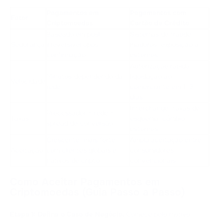
Pagamentos em
Pagamentos com
Fator
Criptomoedas
Cartão de Crédito
Baseado em push,
Sistemas de fraude
Segurança
irreversível após
maduros; exposição a
confirmação.
estornos.
Autorização rápida;
Minutos dependendo da
liquidação ao
Velocidade
rede.
comerciante em 1–3
dias.
Interchange, taxas de
Processador + rede +
Taxas
esquema, câmbio,
spread de conversão.
estornos.
Crescente; mais forte
Ampla aceitação entre
Aceitação
com clientes globais e
consumidores
nativos de cripto.
convencionais.
Como Aceitar Pagamentos em
Criptomoedas (Guia Passo a Passo)
Etapa 1: Defina o Caso de Negócio.
Comece pelo motivo.