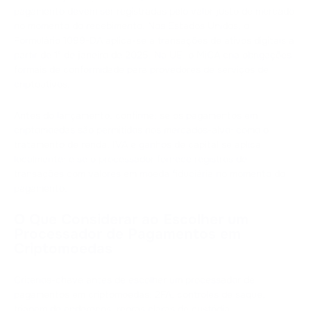
pagamento devem ser registradas pelo valor justo de mercado
no momento do recebimento. Nos Estados Unidos, o
Formulário 1099-DA aplica-se a transações de ativos digitais a
partir de 1º de janeiro de 2025. Na UE, o MiCA cria obrigações
formais de conformidade para provedores de serviços de
criptoativos.
Antes do lançamento, confirme: se os pagamentos em
criptomoedas são permitidos nos mercados-alvo; como o
tratamento de renda, IVA e ganhos de capital se aplica
localmente; e se o processador fornece registros de
transações com valores em moeda fiduciária no momento do
pagamento.
O Que Considerar ao Escolher um
Processador de Pagamentos em
Criptomoedas
Critérios-chave antes de escolher um processador de
pagamentos em criptomoedas: 2FA, controles de saque,
triagem de endereços, regras claras de custódia.