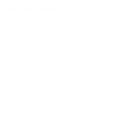
Acesso a Clientes Globais
As criptomoedas dão às empresas acesso a clientes que não
podem pagar com cartões. Isso é comum em mercados
internacionais onde os cartões falham com frequência, a
cobertura bancária é menor ou os clientes preferem
pagamentos baseados em carteira.
Para e-commerce global, SaaS, serviços digitais, ferramentas
de trading, produtos Web3 e serviços B2B, as criptomoedas
podem se tornar uma opção adicional no checkout. O objetivo
é oferecer opção de pagamento. Se um cliente quiser pagar
com uma carteira, a empresa pode aceitar o pagamento sem
forçar esse cliente a usar cartão ou conta bancária.
Segurança e Redução de Fraudes
Os pagamentos em criptomoedas são irreversíveis, o que
elimina a fraude por estorno. O cliente envia fundos da sua
carteira para um endereço do comerciante ou do processador.