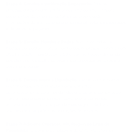
Etapa 4: Conclua a Verificação Empresarial.
Muitos
processadores exigem verificações KYB ou KYC. Prepare
documentos da empresa, detalhes de propriedade,
informações do site, categoria empresarial, volumes esperados
e detalhes de pagamento.
Etapa 5: Escolha Moedas e Redes.
Não ative todas as
moedas por padrão. Para a maioria das empresas, comece com
USDT e USDC, mais Bitcoin e Ethereum se houver demanda
dos clientes. A escolha da rede importa porque as taxas e a
velocidade variam.
Etapa 6: Decida sobre a Liquidação.
Escolha entre manter
criptomoedas, receber stablecoins, converter
automaticamente para moeda fiduciária ou uma combinação.
Para a maioria das empresas não-cripto, a conversão
automática é o ponto de partida mais seguro. Reduz a
volatilidade e simplifica as operações financeiras.
Etapa 7: Adicione Checkout, API, Plug-in ou Links de
Pagamento.
E-commerce: plug-ins de CMS. Plataformas