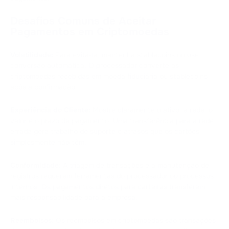
Desafios Comuns de Aceitar
Pagamentos em Criptomoedas
Volatilidade:
Para evitá-la, mantenha stablecoins ou use
conversão automática. O processador converte as
criptomoedas recebidas em moeda fiduciária ou stablecoins
após a confirmação.
Experiência do Cliente:
Mostre claramente o ativo, a rede, o
valor e o prazo de pagamento. Uma transferência para a rede
errada gera trabalho de suporte e atrasos que os cartões
simplesmente não têm.
Conformidade:
A triagem de transações e a manutenção de
registros requerem ferramentas do processador ou processos
internos. Os pagamentos diretos para carteiras transferem
mais responsabilidade para a empresa.
Reembolsos:
Os reembolsos em criptomoedas são transações