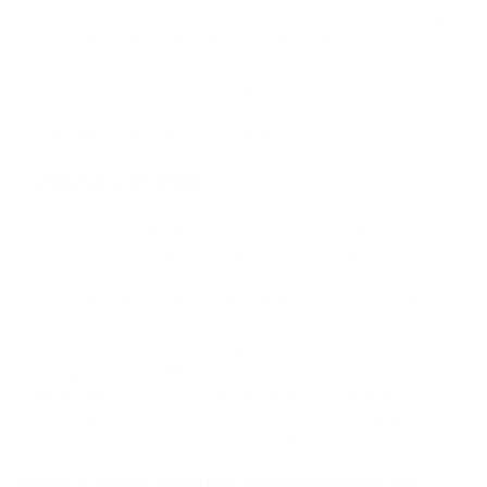
Uma vez confirmada a transação, ela não pode ser revertida
por meio de um processo de estorno no estilo cartão.
Isso é especialmente relevante para bens digitais, SaaS,
plataformas online, viagens e outras categorias onde a fraude
sem presença física do cartão é cara.
Transparência e Controle
As transações em blockchain são transparentes e verificáveis
na cadeia. Um comerciante ou processador de pagamentos
pode ver se os fundos foram enviados, quando a transação foi
confirmada e qual endereço de carteira estava envolvido.
Para as equipes financeiras, o processador deve converter
esses dados da blockchain em registros empresariais padrão:
ID do pedido, valor em moeda fiduciária, valor em criptomoeda,
ativo, rede, taxa, taxa de conversão e status do pagamento.
Assim, a conciliação ocorre sem trabalho manual.