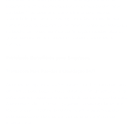
pagamentos em criptomoedas para empresas porque estão
atreladas 1:1 ao dólar americano, eliminando o risco de
volatilidade que torna outras criptomoedas difíceis de usar
como método de pagamento. Ao mesmo tempo, são liquidadas
na blockchain, o que significa confirmações rápidas, alcance
global, sem estornos e taxas muito abaixo das redes de
cartões.
Principais Benefícios para Empresas
Transações Mais Rápidas e Liquidação 24/7
As redes de criptomoedas funcionam fora do horário bancário.
Um cliente pode pagar à noite, durante o fim de semana ou de
outro país sem aguardar uma janela de compensação bancária.
A empresa pode confirmar o pagamento mais rapidamente e
liberar acesso, créditos, produtos ou serviços sem esperar
pela liquidação em lote de cartões ou uma transferência
internacional.