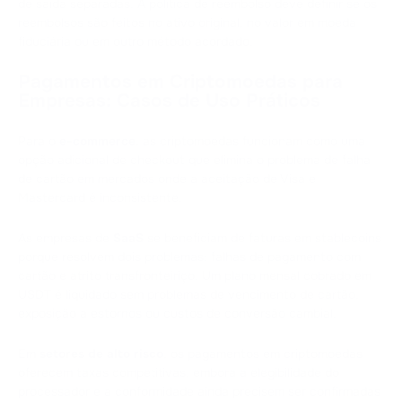
de saída separadas. A política de reembolso deve definir se os
reembolsos são feitos no ativo original, no valor em moeda
fiduciária ou em outro método acordado.
Pagamentos em Criptomoedas para
Empresas: Casos de Uso Práticos
Para o
e-commerce
, as criptomoedas funcionam como uma
opção adicional de checkout que elimina o problema de falha
de cartão em mercados onde a aceitação de Visa e
Mastercard é inconsistente.
As empresas de
SaaS
se beneficiam de faturas em stablecoins
porque resolvem dois problemas: falhas de pagamento com
cartão e atrito transfronteiriço. Um plano mensal cobrado em
USDT é liquidado sem problemas de vencimento de cartão,
exposição a estornos ou custos de conversão cambial.
Em
setores de alto risco
, os pagamentos em criptomoedas
oferecem taxas competitivas, embora a elegibilidade do
processador e a conformidade ainda precisem ser confirmadas