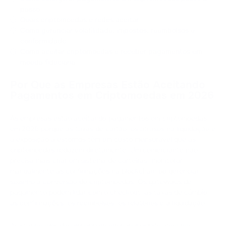
passo
Quais criptomoedas e redes aceitar
Como gerenciar volatilidade, impostos, reembolsos e
conformidade
Como aceitar criptomoedas e receber pagamentos em
moeda fiduciária
Por Que as Empresas Estão Aceitando
Pagamentos em Criptomoedas em 2026
As empresas estão aceitando pagamentos em criptomoedas
em 2026 porque as taxas de cartão, os atrasos na liquidação e
a exposição a estornos têm um custo mensurável que as
criptomoedas reduzem diretamente. Um comerciante não
precisa mais criar um sistema de carteiras, monitorar
manualmente as confirmações na blockchain ou gerenciar
sozinho a conversão de criptomoedas. Os gateways de
pagamento podem lidar com o checkout, as taxas de câmbio,
as confirmações, os reembolsos, os relatórios e a liquidação.
As stablecoins desempenham um papel significativo nos