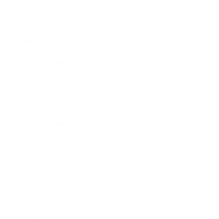
API e plug-ins:
documentação, webhooks, modo sandbox,
integrações de CMS
Pagamentos:
liquidação em cripto, stablecoin ou moeda
fiduciária; prazo, moeda e taxas
Ativos e cadeias:
suporte a stablecoin é essencial para a
maioria das empresas
Conformidade:
procedimentos KYB/KYC e AML, triagem
de sanções
Relatórios:
faturas, IDs de transação, valores em moeda
fiduciária, taxas de câmbio, histórico de pagamentos
Confiabilidade:
o tempo de inatividade do gateway de
pagamento significa perda de receita. Verifique o histórico
de disponibilidade e se o suporte está acessível quando
um pagamento trava.
As empresas geralmente escolhem provedores de pagamento
em criptomoedas como a PassimPay para gerenciar a
integração de API, links de pagamento, ativos suportados e
opções de liquidação a partir de uma única camada de
pagamento.