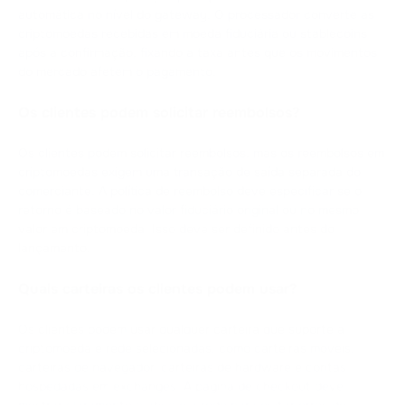
automática no nível do gateway. O processador converte as
criptomoedas recebidas em moeda fiduciária ou stablecoins
após a confirmação, fixando a taxa antes que os movimentos
do mercado afetem o pagamento.
Os clientes podem solicitar reembolsos?
Os clientes podem solicitar reembolsos, mas os reembolsos em
criptomoedas exigem uma transação de saída separada do
comerciante. A política de reembolso deve especificar se o
retorno é baseado no valor fiduciário original ou no mesmo
valor em criptomoeda. Isso deve ser definido antes do
lançamento.
Quais carteiras os clientes podem usar?
Os clientes podem usar qualquer carteira que suporte a
criptomoeda e rede selecionadas, como carteiras móveis,
carteiras de navegador, carteiras de hardware e contas
hospedadas em exchanges. A página de checkout deve
mostrar claramente o ativo e a rede para evitar erros de