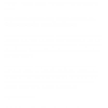
mantém o fluxo de trabalho financeiro em termos fiduciários
padrão.
Como Funcionam os Pagamentos em
Criptomoedas para Empresas
Um pagamento em criptomoeda transfere ativos digitais de um
endereço de carteira para outro em uma blockchain, que é um
livro-razão distribuído mantido por uma rede de computadores
chamados nós. Os nós validam cada transação e a registram
permanentemente.
Para as empresas, um gateway de pagamento fica entre a
carteira do cliente e a conta do comerciante. Ele lida com a
geração de endereços, taxas de câmbio, monitoramento de
confirmações e liquidação, para que o comerciante nunca
gerencie diretamente a camada da blockchain.
O processo normal: