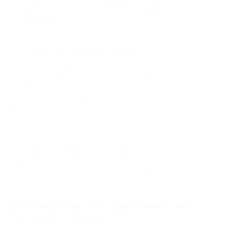
O cliente escolhe criptomoeda no checkout.
O gateway de pagamento cria uma solicitação de
pagamento.
O cliente vê o valor em criptomoeda, endereço da
carteira, código QR, rede e prazo de pagamento.
O cliente envia fundos de uma carteira.
Os nós da blockchain validam e confirmam a transação.
O gateway de pagamento detecta o pagamento
confirmado.
O pedido é marcado como pago.
A empresa recebe criptomoedas, stablecoins ou
pagamento em moeda fiduciária dependendo das suas
configurações.
É por isso que a maioria das empresas usa um gateway, API,
plug-in, checkout hospedado, link de pagamento ou
ferramenta de faturamento em vez de pagamentos diretos
para carteiras.
Criptomoedas vs. Pagamentos com
Cartão de Crédito