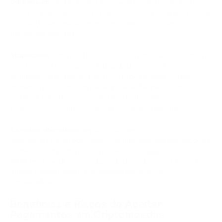
O Ethereum
é útil para clientes ativos em Web3, DeFi ou
carteiras baseadas em Ethereum, mas as taxas de gas na rede
principal podem adicionar um custo significativo para
transações menores.
Stablecoins
como USDT e USDC estão atreladas 1:1 ao dólar
americano, eliminando a volatilidade de preços. Para muitas
empresas, as stablecoins são o ativo de pagamento real,
enquanto o Bitcoin é um extra opcional. Na prática, as
stablecoins representam mais de 50% de todos os
pagamentos em criptomoedas processados globalmente.
As redes alternativas
importam porque as taxas e a
velocidade diferem por cadeia. Um processador pode suportar
stablecoins em Ethereum, Tron, Solana, Polygon, Base ou
Arbitrum. A escolha certa depende de onde os clientes já têm
fundos e quais redes o processador suporta com
confiabilidade.
Benefícios e Riscos de Aceitar
Pagamentos em Criptomoedas